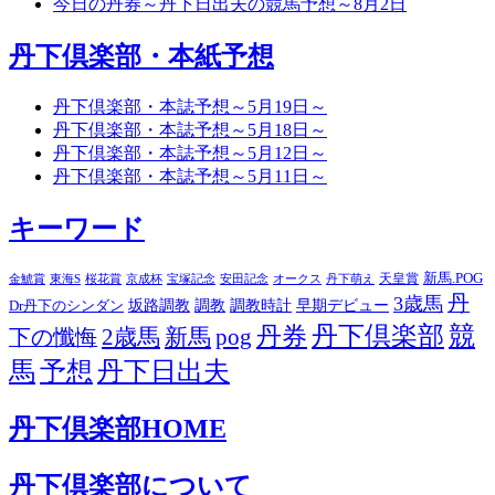
今日の丹券～丹下日出夫の競馬予想～8月2日
丹下倶楽部・本紙予想
丹下倶楽部・本誌予想～5月19日～
丹下倶楽部・本誌予想～5月18日～
丹下倶楽部・本誌予想～5月12日～
丹下倶楽部・本誌予想～5月11日～
キーワード
天皇賞
新馬.POG
桜花賞
京成杯
宝塚記念
安田記念
オークス
丹下萌え
金鯱賞
東海S
丹
3歳馬
Dr丹下のシンダン
坂路調教
調教
調教時計
早期デビュー
丹下倶楽部
競
丹券
新馬
pog
下の懺悔
2歳馬
馬
予想
丹下日出夫
丹下倶楽部HOME
丹下倶楽部について