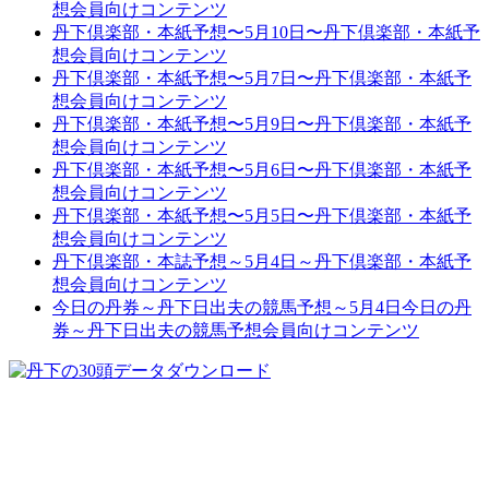
想
会員向けコンテンツ
丹下倶楽部・本紙予想〜5月10日〜
丹下倶楽部・本紙予
想
会員向けコンテンツ
丹下倶楽部・本紙予想〜5月7日〜
丹下倶楽部・本紙予
想
会員向けコンテンツ
丹下倶楽部・本紙予想〜5月9日〜
丹下倶楽部・本紙予
想
会員向けコンテンツ
丹下倶楽部・本紙予想〜5月6日〜
丹下倶楽部・本紙予
想
会員向けコンテンツ
丹下倶楽部・本紙予想〜5月5日〜
丹下倶楽部・本紙予
想
会員向けコンテンツ
丹下倶楽部・本誌予想～5月4日～
丹下倶楽部・本紙予
想
会員向けコンテンツ
今日の丹券～丹下日出夫の競馬予想～5月4日
今日の丹
券～丹下日出夫の競馬予想
会員向けコンテンツ