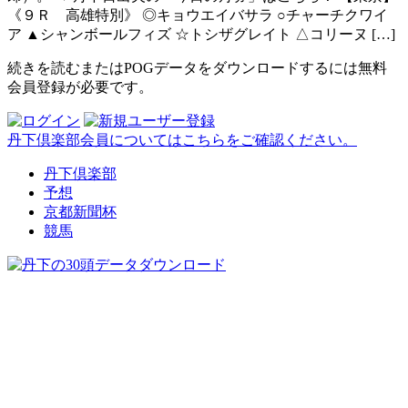
《９Ｒ 高雄特別》 ◎キョウエイバサラ ○チャーチクワイ
ア ▲シャンボールフィズ ☆トシザグレイト △コリーヌ […]
続きを読むまたはPOGデータをダウンロードするには無料
会員登録が必要です。
丹下倶楽部会員についてはこちらをご確認ください。
丹下倶楽部
予想
京都新聞杯
競馬