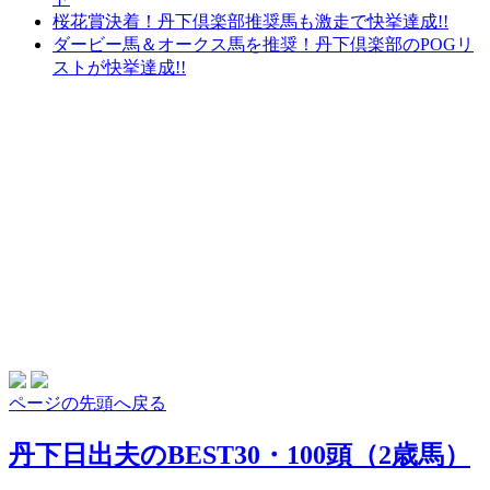
桜花賞決着！丹下倶楽部推奨馬も激走で快挙達成!!
ダービー馬＆オークス馬を推奨！丹下倶楽部のPOGリ
ストが快挙達成!!
ページの先頭へ戻る
丹下日出夫のBEST30・100頭（2歳馬）