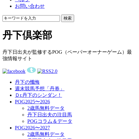
お問い合わせ
検索
丹下倶楽部
丹下日出夫が監修するPOG（ペーパーオーナーゲーム）最
強情報サイト
丹下の懺悔
週末競馬予想「丹券」
Ｄr.丹下のシンダン！
POG2025〜2026
2歳馬無料データ
丹下日出夫の注目馬
POGコラム＆データ
POG2026〜2027
2歳馬無料データ