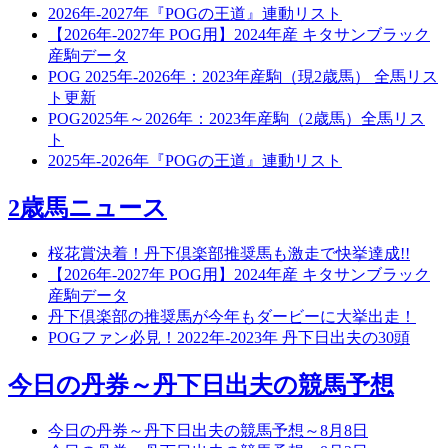
2026年-2027年『POGの王道』連動リスト
【2026年-2027年 POG用】2024年産 キタサンブラック
産駒データ
POG 2025年-2026年：2023年産駒（現2歳馬） 全馬リス
ト更新
POG2025年～2026年：2023年産駒（2歳馬）全馬リス
ト
2025年-2026年『POGの王道』連動リスト
2歳馬ニュース
桜花賞決着！丹下倶楽部推奨馬も激走で快挙達成!!
【2026年-2027年 POG用】2024年産 キタサンブラック
産駒データ
丹下倶楽部の推奨馬が今年もダービーに大挙出走！
POGファン必見！2022年-2023年 丹下日出夫の30頭
今日の丹券～丹下日出夫の競馬予想
今日の丹券～丹下日出夫の競馬予想～8月8日