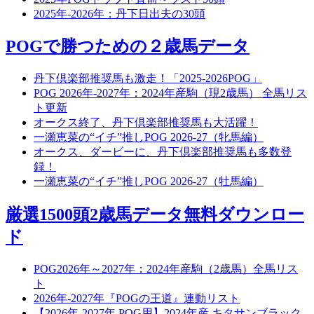
2025年-2026年：丹下日出夫の30頭
POGで勝つための２歳馬データ
丹下倶楽部推奨馬も激走！「2025-2026POG」
POG 2026年-2027年：2024年産駒（現2歳馬） 全馬リス
ト更新
オークス終了、丹下倶楽部推奨馬も大活躍！
一瀬恵菜の“イチ”推しPOG 2026-27（牝馬編）
オークス、ダービーに、丹下倶楽部推奨馬も多数登
録！
一瀬恵菜の“イチ”推しPOG 2026-27（牡馬編）
厳選1500頭2歳馬データ無料ダウンロー
ド
POG2026年～2027年：2024年産駒（2歳馬）全馬リス
ト
2026年-2027年『POGの王道』連動リスト
【2026年-2027年 POG用】2024年産 キタサンブラック