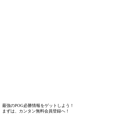
最強のPOG必勝情報をゲットしよう！
まずは、カンタン無料会員登録へ！