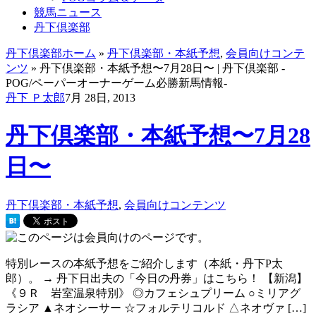
競馬ニュース
丹下倶楽部
丹下倶楽部ホーム
»
丹下倶楽部・本紙予想
,
会員向けコンテ
ンツ
» 丹下倶楽部・本紙予想〜7月28日〜 | 丹下倶楽部 -
POG/ペーパーオーナーゲーム必勝新馬情報-
丹下 Ｐ太郎
7月 28日, 2013
丹下倶楽部・本紙予想〜7月28
日〜
丹下倶楽部・本紙予想
,
会員向けコンテンツ
特別レースの本紙予想をご紹介します（本紙・丹下P太
郎）。 → 丹下日出夫の「今日の丹券」はこちら！ 【新潟】
《９Ｒ 岩室温泉特別》 ◎カフェシュプリーム ○ミリアグ
ラシア ▲ネオシーサー ☆フォルテリコルド △ネオヴァ […]