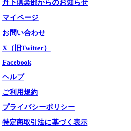
丹下倶楽部からのお知らせ
マイページ
お問い合わせ
X（旧Twitter）
Facebook
ヘルプ
ご利用規約
プライバシーポリシー
特定商取引法に基づく表示