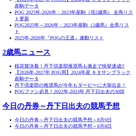
産駒データ
POG 2025年-2026年：2023年産駒（現2歳馬） 全馬リス
ト更新
POG2025年～2026年：2023年産駒（2歳馬）全馬リス
ト
2025年-2026年『POGの王道』連動リスト
2歳馬ニュース
桜花賞決着！丹下倶楽部推奨馬も激走で快挙達成!!
【2026年-2027年 POG用】2024年産 キタサンブラック
産駒データ
丹下倶楽部の推奨馬が今年もダービーに大挙出走！
POGファン必見！2022年-2023年 丹下日出夫の30頭
今日の丹券～丹下日出夫の競馬予想
今日の丹券～丹下日出夫の競馬予想～8月9日
今日の丹券～丹下日出夫の競馬予想～8月8日