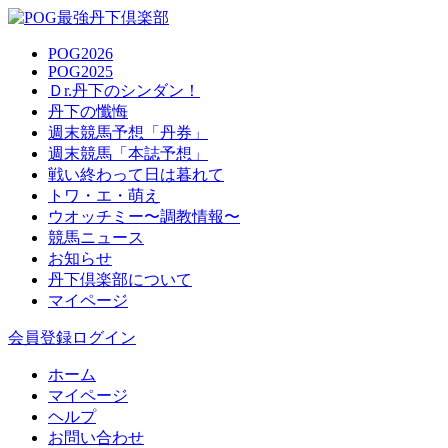
POG2026
POG2025
Ｄr.丹下のシンダン！
丹下の懺悔
週末競馬予想「丹券」
週末競馬「本誌予想」
戦い終わって日は暮れて
トワ・エ・萌え
ウオッチミー〜調教情報〜
競馬ニュース
お知らせ
丹下倶楽部について
マイページ
会員登録
ログイン
ホーム
マイページ
ヘルプ
お問い合わせ