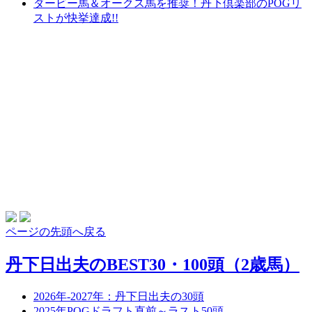
ダービー馬＆オークス馬を推奨！丹下倶楽部のPOGリ
ストが快挙達成!!
ページの先頭へ戻る
丹下日出夫のBEST30・100頭（2歳馬）
2026年-2027年：丹下日出夫の30頭
2025年POGドラフト直前～ラスト50頭