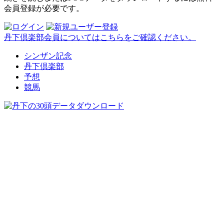
会員登録が必要です。
丹下倶楽部会員についてはこちらをご確認ください。
シンザン記念
丹下倶楽部
予想
競馬