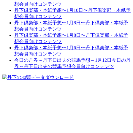
想
会員向けコンテンツ
丹下倶楽部・本紙予想〜1月10日〜
丹下倶楽部・本紙予
想
会員向けコンテンツ
丹下倶楽部・本紙予想〜1月8日〜
丹下倶楽部・本紙予
想
会員向けコンテンツ
丹下倶楽部・本紙予想〜1月8日〜
丹下倶楽部・本紙予
想
会員向けコンテンツ
丹下倶楽部・本紙予想〜1月6日〜
丹下倶楽部・本紙予
想
会員向けコンテンツ
今日の丹券～丹下日出夫の競馬予想～1月12日
今日の丹
券～丹下日出夫の競馬予想
会員向けコンテンツ