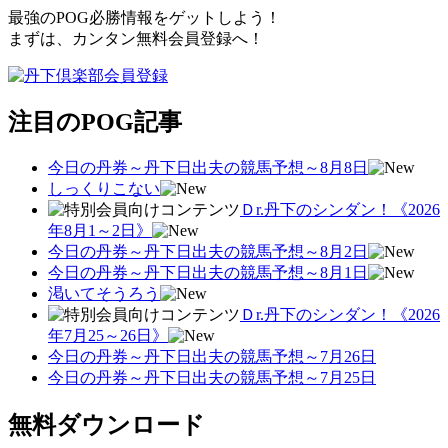
最強のPOG必勝情報をゲットしよう！
まずは、カンタン無料会員登録へ！
注目のPOG記事
今日の丹券～丹下日出夫の競馬予想～8月8日
しっくりこない
Ｄr.丹下のシンダン！《2026
年8月1～2日》
今日の丹券～丹下日出夫の競馬予想～8月2日
今日の丹券～丹下日出夫の競馬予想～8月1日
渇いてそうろう
Ｄr.丹下のシンダン！《2026
年7月25～26日》
今日の丹券～丹下日出夫の競馬予想～7月26日
今日の丹券～丹下日出夫の競馬予想～7月25日
無料ダウンロード