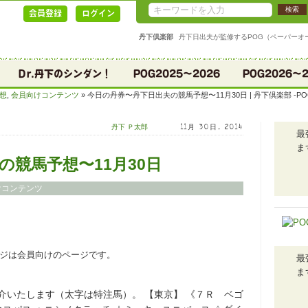
検索
会員登録
ログイン
丹下倶楽部
丹下日出夫が監修するPOG（ペーパーオ
Ｄr.丹下のシンダン！
POG2025〜2026
POG2026〜2
想
,
会員向けコンテンツ
» 今日の丹券〜丹下日出夫の競馬予想〜11月30日 | 丹下倶楽部 -
11月 30日, 2014
丹下 Ｐ太郎
最
ま
の競馬予想〜11月30日
けコンテンツ
最
ま
介いたします（太字は特注馬）。 【東京】 《７Ｒ ベゴ