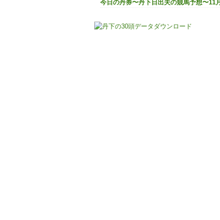
今日の丹券〜丹下日出夫の競馬予想〜11月