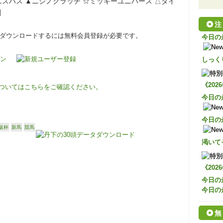
エスパス ▲ニシノクラッチ ☆ミッキーユニバース △ダイ
]
注
をダウンロードするには無料会員登録が必要です。
今日の
しっく
《202
ついてはこちらをご確認ください。
今日の
今日の
阪杯
新馬
競馬
渇いて
《202
今日の
今日の
無