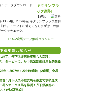
キタサンブラ
ック産駒
【2026
27年 POG用】2024年産 キタサンブラック産駒
を抽出。ドラフトに備えるならまずはこの無
データをチェック。
POG2歳馬データ無料ダウンロード
下倶楽部お知らせ
ス終了、丹下倶楽部推奨馬も大活躍！
ス、ダービーに、丹下倶楽部推奨馬も多数登
026年～2027年：2024年産駒（2歳馬）全馬
決着！丹下倶楽部推奨馬も激走で快挙達成!!
ー馬＆オークス馬を推奨！丹下倶楽部の
リストが快挙達成!!