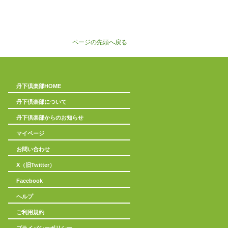
ページの先頭へ戻る
丹下倶楽部HOME
丹下倶楽部について
丹下倶楽部からのお知らせ
マイページ
お問い合わせ
X（旧Twitter）
Facebook
ヘルプ
ご利用規約