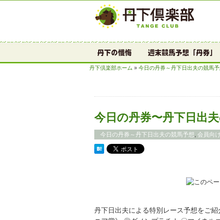
丹下の懺悔
週末競馬予想「丹券」
丹下倶楽部ホーム
»
今日の丹券～丹下日出夫の競馬予
今日の丹券〜丹下日出夫
今日の丹券～丹下日出夫の競馬予想
,
会員向
丹下日出夫による特別レース予想をご紹