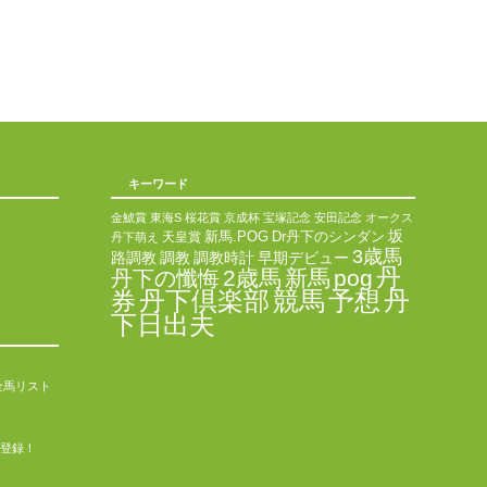
キーワード
金鯱賞
東海S
桜花賞
京成杯
宝塚記念
安田記念
オークス
Dr丹下のシンダン
坂
天皇賞
新馬.POG
丹下萌え
3歳馬
路調教
調教
調教時計
早期デビュー
丹
2歳馬
新馬
pog
丹下の懺悔
競馬
予想
丹
丹下倶楽部
券
下日出夫
） 全馬リスト更新
登録！