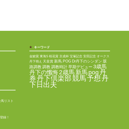
キーワード
金鯱賞
東海S
桜花賞
京成杯
宝塚記念
安田記念
オークス
Dr丹下のシンダン
坂
天皇賞
新馬.POG
丹下萌え
3歳馬
路調教
調教
調教時計
早期デビュー
丹
2歳馬
新馬
pog
丹下の懺悔
競馬
予想
丹
丹下倶楽部
券
下日出夫
） 全馬リスト更新
登録！