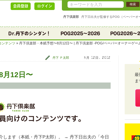
検索
会員登録
ログイン
丹下倶楽部
丹下日出夫が監修するPOG（ペーパーオ
Ｄr.丹下のシンダン！
POG2025〜2026
POG2026〜2
コンテンツ
» 丹下倶楽部・本紙予想〜8月12日〜 | 丹下倶楽部 -POG/ペーパーオーナーゲ
8月 12日, 2012
丹下 Ｐ太郎
月12日〜
最
ま
します（本紙・丹下P太郎）。 → 丹下日出夫の「今日