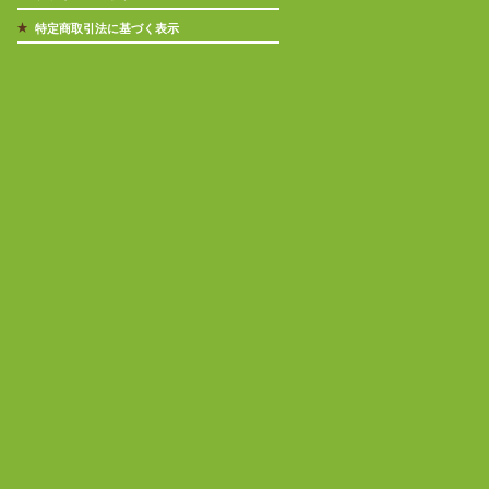
特定商取引法に基づく表示