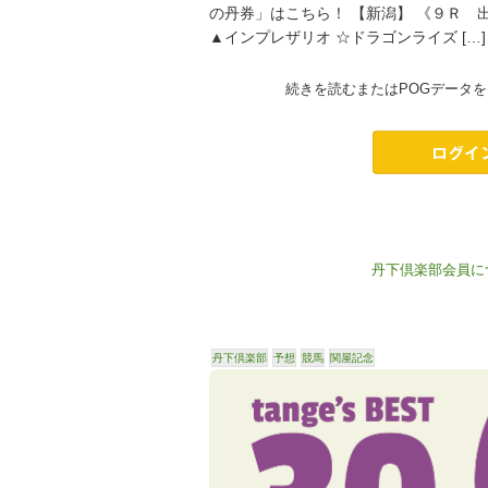
の丹券」はこちら！ 【新潟】 《９Ｒ 
▲インプレザリオ ☆ドラゴンライズ […]
続きを読むまたはPOGデータ
丹下倶楽部会員に
丹下倶楽部
予想
競馬
関屋記念