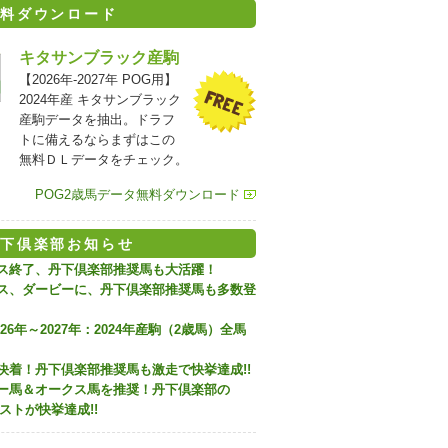
料ダウンロード
キタサンブラック産駒
【2026年-2027年 POG用】
2024年産 キタサンブラック
産駒データを抽出。ドラフ
トに備えるならまずはこの
無料ＤＬデータをチェック。
POG2歳馬データ無料ダウンロード
下倶楽部お知らせ
ス終了、丹下倶楽部推奨馬も大活躍！
ス、ダービーに、丹下倶楽部推奨馬も多数登
026年～2027年：2024年産駒（2歳馬）全馬
決着！丹下倶楽部推奨馬も激走で快挙達成!!
ー馬＆オークス馬を推奨！丹下倶楽部の
リストが快挙達成!!