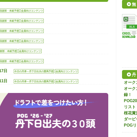
無
倶楽部・本紙予想
会員向けコンテンツ
倶楽部・本紙予想
会員向けコンテンツ
倶楽部・本紙予想
会員向けコンテンツ
倶楽部・本紙予想
会員向けコンテンツ
楽部・本紙予想
会員向けコンテンツ
倶楽部・本紙予想
会員向けコンテンツ
7日
今日の丹券～丹下日出夫の競馬予想
会員向けコンテンツ
丹
1日
今日の丹券～丹下日出夫の競馬予想
会員向けコンテンツ
オーク
オーク
録！
POG2
リスト
桜花賞
ダービ
POG