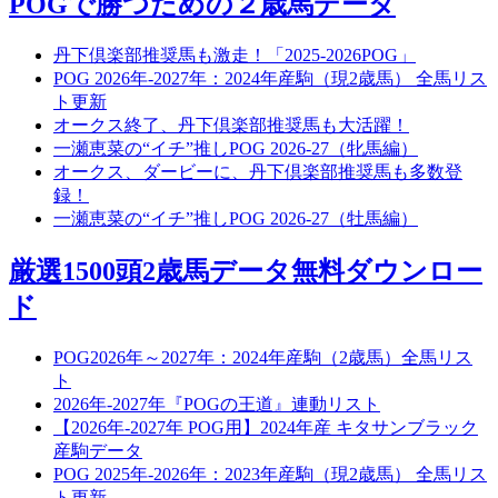
POGで勝つための２歳馬データ
丹下倶楽部推奨馬も激走！「2025-2026POG」
POG 2026年-2027年：2024年産駒（現2歳馬） 全馬リス
ト更新
オークス終了、丹下倶楽部推奨馬も大活躍！
一瀬恵菜の“イチ”推しPOG 2026-27（牝馬編）
オークス、ダービーに、丹下倶楽部推奨馬も多数登
録！
一瀬恵菜の“イチ”推しPOG 2026-27（牡馬編）
厳選1500頭2歳馬データ無料ダウンロー
ド
POG2026年～2027年：2024年産駒（2歳馬）全馬リス
ト
2026年-2027年『POGの王道』連動リスト
【2026年-2027年 POG用】2024年産 キタサンブラック
産駒データ
POG 2025年-2026年：2023年産駒（現2歳馬） 全馬リス
ト更新