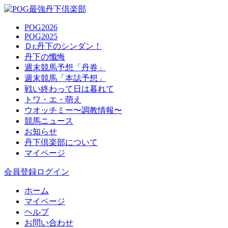
POG2026
POG2025
Ｄr.丹下のシンダン！
丹下の懺悔
週末競馬予想「丹券」
週末競馬「本誌予想」
戦い終わって日は暮れて
トワ・エ・萌え
ウオッチミー〜調教情報〜
競馬ニュース
お知らせ
丹下倶楽部について
マイページ
会員登録
ログイン
ホーム
マイページ
ヘルプ
お問い合わせ