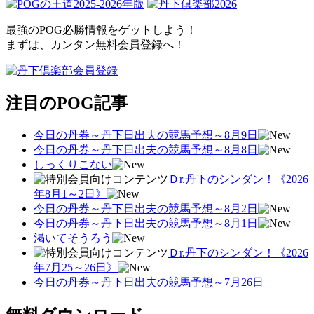
最強のPOG必勝情報をゲットしよう！
まずは、カンタン無料会員登録へ！
注目のPOG記事
今日の丹券～丹下日出夫の競馬予想～8月9日
今日の丹券～丹下日出夫の競馬予想～8月8日
しっくりこない
Ｄr.丹下のシンダン！《2026
年8月1～2日》
今日の丹券～丹下日出夫の競馬予想～8月2日
今日の丹券～丹下日出夫の競馬予想～8月1日
渇いてそうろう
Ｄr.丹下のシンダン！《2026
年7月25～26日》
今日の丹券～丹下日出夫の競馬予想～7月26日