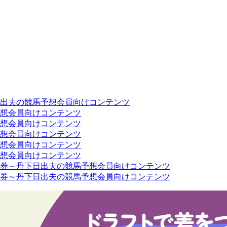
出夫の競馬予想
会員向けコンテンツ
想
会員向けコンテンツ
想
会員向けコンテンツ
想
会員向けコンテンツ
想
会員向けコンテンツ
想
会員向けコンテンツ
券～丹下日出夫の競馬予想
会員向けコンテンツ
券～丹下日出夫の競馬予想
会員向けコンテンツ