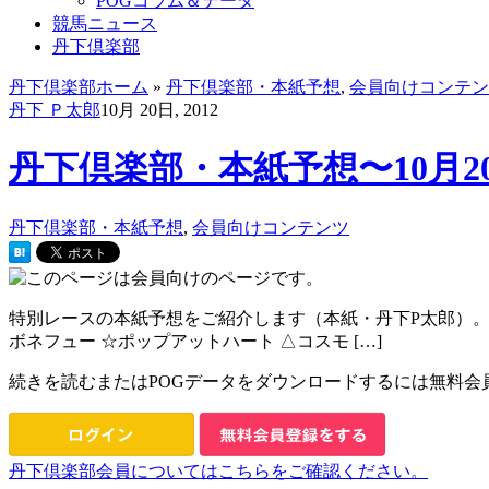
POGコラム＆データ
競馬ニュース
丹下倶楽部
丹下倶楽部ホーム
»
丹下倶楽部・本紙予想
,
会員向けコンテン
丹下 Ｐ太郎
10月 20日, 2012
丹下倶楽部・本紙予想〜10月2
丹下倶楽部・本紙予想
,
会員向けコンテンツ
特別レースの本紙予想をご紹介します（本紙・丹下P太郎）。 
ボネフュー ☆ポップアットハート △コスモ […]
続きを読むまたはPOGデータをダウンロードするには無料会
丹下倶楽部会員についてはこちらをご確認ください。