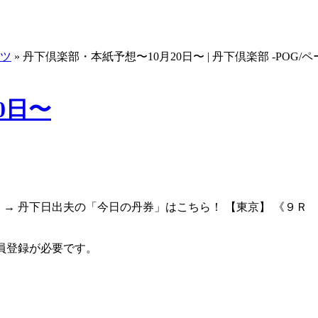
ツ
» 丹下倶楽部・本紙予想〜10月20日〜 | 丹下倶楽部 -PO
0日〜
→ 丹下日出夫の「今日の丹券」はこちら！ 【東京】 《９Ｒ 
員登録が必要です。