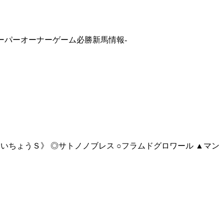
G/ペーパーオーナーゲーム必勝新馬情報-
いちょうＳ》 ◎サトノノブレス ○フラムドグロワール ▲マン