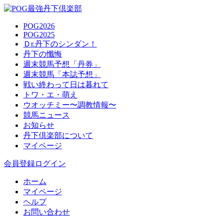
POG2026
POG2025
Ｄr.丹下のシンダン！
丹下の懺悔
週末競馬予想「丹券」
週末競馬「本誌予想」
戦い終わって日は暮れて
トワ・エ・萌え
ウオッチミー〜調教情報〜
競馬ニュース
お知らせ
丹下倶楽部について
マイページ
会員登録
ログイン
ホーム
マイページ
ヘルプ
お問い合わせ