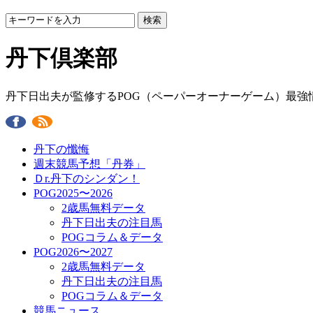
検索
丹下倶楽部
丹下日出夫が監修するPOG（ペーパーオーナーゲーム）最強
丹下の懺悔
週末競馬予想「丹券」
Ｄr.丹下のシンダン！
POG2025〜2026
2歳馬無料データ
丹下日出夫の注目馬
POGコラム＆データ
POG2026〜2027
2歳馬無料データ
丹下日出夫の注目馬
POGコラム＆データ
競馬ニュース