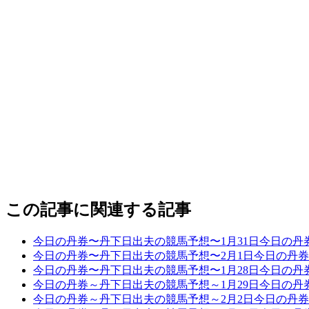
この記事に関連する記事
今日の丹券〜丹下日出夫の競馬予想〜1月31日
今日の丹
今日の丹券〜丹下日出夫の競馬予想〜2月1日
今日の丹券
今日の丹券〜丹下日出夫の競馬予想〜1月28日
今日の丹
今日の丹券～丹下日出夫の競馬予想～1月29日
今日の丹
今日の丹券～丹下日出夫の競馬予想～2月2日
今日の丹券