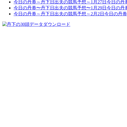
今日の丹券～丹下日出夫の競馬予想～1月27日
今日の丹
今日の丹券〜丹下日出夫の競馬予想〜1月29日
今日の丹
今日の丹券～丹下日出夫の競馬予想～2月2日
今日の丹券