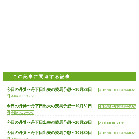
この記事に関連する記事
今日の丹券〜丹下日出夫の競馬予想〜10月28日
今日の丹券～丹下日出夫の競馬予
想
会員向けコンテンツ
今日の丹券〜丹下日出夫の競馬予想〜10月31日
今日の丹券～丹下日出夫の競馬予
想
会員向けコンテンツ
今日の丹券〜丹下日出夫の競馬予想〜10月29日
丹下倶楽部コンテンツ
今日の丹券～丹下日出夫の競馬予想～10月25日
今日の丹券～丹下日出夫の競馬予
想