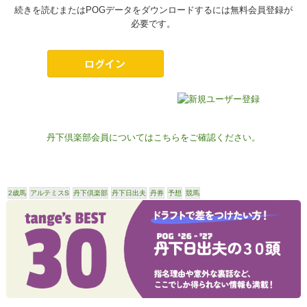
続きを読むまたはPOGデータをダウンロードするには無料会員登録が
必要です。
丹下倶楽部会員についてはこちらをご確認ください。
2歳馬
アルテミスS
丹下倶楽部
丹下日出夫
丹券
予想
競馬