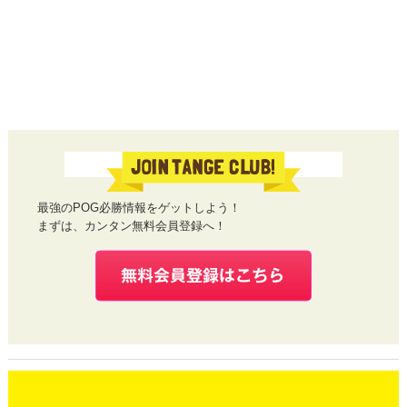
最強のPOG必勝情報をゲットしよう！
まずは、カンタン無料会員登録へ！