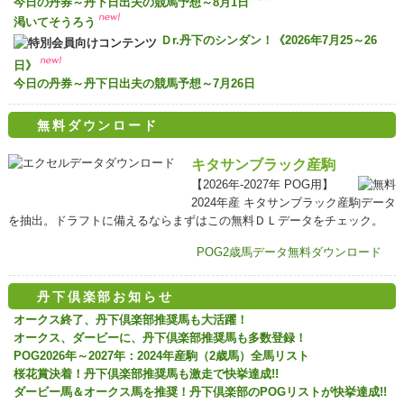
今日の丹券～丹下日出夫の競馬予想～8月1日
渇いてそうろう
Ｄr.丹下のシンダン！《2026年7月25～26
日》
今日の丹券～丹下日出夫の競馬予想～7月26日
無料ダウンロード
キタサンブラック産駒
【2026年-2027年 POG用】
2024年産 キタサンブラック産駒データ
を抽出。ドラフトに備えるならまずはこの無料ＤＬデータをチェック。
POG2歳馬データ無料ダウンロード
丹下倶楽部お知らせ
オークス終了、丹下倶楽部推奨馬も大活躍！
オークス、ダービーに、丹下倶楽部推奨馬も多数登録！
POG2026年～2027年：2024年産駒（2歳馬）全馬リスト
桜花賞決着！丹下倶楽部推奨馬も激走で快挙達成!!
ダービー馬＆オークス馬を推奨！丹下倶楽部のPOGリストが快挙達成!!