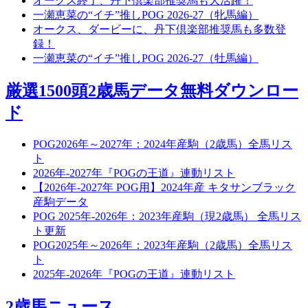
オークス終了、丹下倶楽部推奨馬も大活躍！
一瀬恵菜の“イチ”推しPOG 2026-27（牝馬編）
オークス、ダービーに、丹下倶楽部推奨馬も多数登
録！
一瀬恵菜の“イチ”推しPOG 2026-27（牡馬編）
厳選1500頭2歳馬データ無料ダウンロー
ド
POG2026年～2027年：2024年産駒（2歳馬）全馬リス
ト
2026年-2027年『POGの王道』連動リスト
【2026年-2027年 POG用】2024年産 キタサンブラック
産駒データ
POG 2025年-2026年：2023年産駒（現2歳馬） 全馬リス
ト更新
POG2025年～2026年：2023年産駒（2歳馬）全馬リス
ト
2025年-2026年『POGの王道』連動リスト
2歳馬ニュース