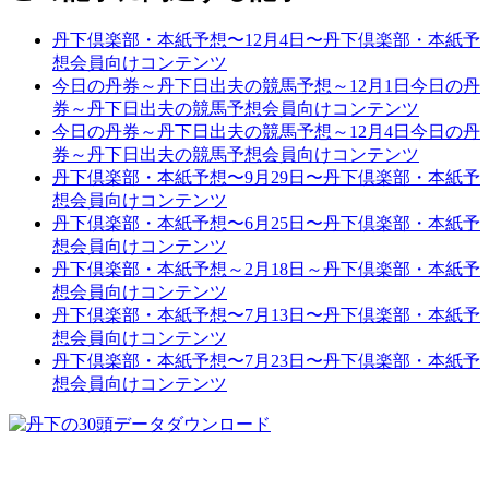
丹下倶楽部・本紙予想〜12月4日〜
丹下倶楽部・本紙予
想
会員向けコンテンツ
今日の丹券～丹下日出夫の競馬予想～12月1日
今日の丹
券～丹下日出夫の競馬予想
会員向けコンテンツ
今日の丹券～丹下日出夫の競馬予想～12月4日
今日の丹
券～丹下日出夫の競馬予想
会員向けコンテンツ
丹下倶楽部・本紙予想〜9月29日〜
丹下倶楽部・本紙予
想
会員向けコンテンツ
丹下倶楽部・本紙予想〜6月25日〜
丹下倶楽部・本紙予
想
会員向けコンテンツ
丹下倶楽部・本紙予想～2月18日～
丹下倶楽部・本紙予
想
会員向けコンテンツ
丹下倶楽部・本紙予想〜7月13日〜
丹下倶楽部・本紙予
想
会員向けコンテンツ
丹下倶楽部・本紙予想〜7月23日〜
丹下倶楽部・本紙予
想
会員向けコンテンツ