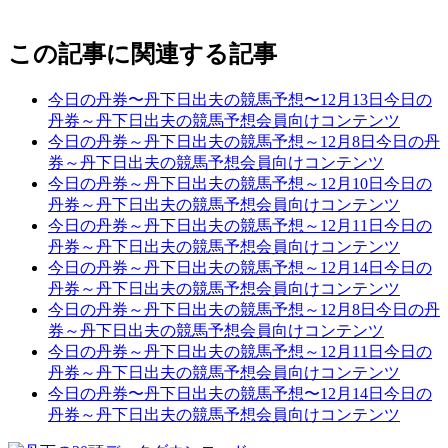
この記事に関連する記事
今日の丹券〜丹下日出夫の競馬予想〜12月13日
今日の
丹券～丹下日出夫の競馬予想
会員向けコンテンツ
今日の丹券～丹下日出夫の競馬予想～12月8日
今日の丹
券～丹下日出夫の競馬予想
会員向けコンテンツ
今日の丹券～丹下日出夫の競馬予想～12月10日
今日の
丹券～丹下日出夫の競馬予想
会員向けコンテンツ
今日の丹券～丹下日出夫の競馬予想～12月11日
今日の
丹券～丹下日出夫の競馬予想
会員向けコンテンツ
今日の丹券～丹下日出夫の競馬予想～12月14日
今日の
丹券～丹下日出夫の競馬予想
会員向けコンテンツ
今日の丹券～丹下日出夫の競馬予想～12月8日
今日の丹
券～丹下日出夫の競馬予想
会員向けコンテンツ
今日の丹券～丹下日出夫の競馬予想～12月11日
今日の
丹券～丹下日出夫の競馬予想
会員向けコンテンツ
今日の丹券〜丹下日出夫の競馬予想〜12月14日
今日の
丹券～丹下日出夫の競馬予想
会員向けコンテンツ