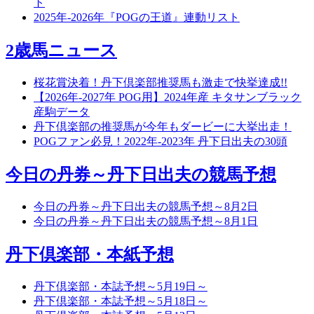
ト
2025年-2026年『POGの王道』連動リスト
2歳馬ニュース
桜花賞決着！丹下倶楽部推奨馬も激走で快挙達成!!
【2026年-2027年 POG用】2024年産 キタサンブラック
産駒データ
丹下倶楽部の推奨馬が今年もダービーに大挙出走！
POGファン必見！2022年-2023年 丹下日出夫の30頭
今日の丹券～丹下日出夫の競馬予想
今日の丹券～丹下日出夫の競馬予想～8月2日
今日の丹券～丹下日出夫の競馬予想～8月1日
丹下倶楽部・本紙予想
丹下倶楽部・本誌予想～5月19日～
丹下倶楽部・本誌予想～5月18日～