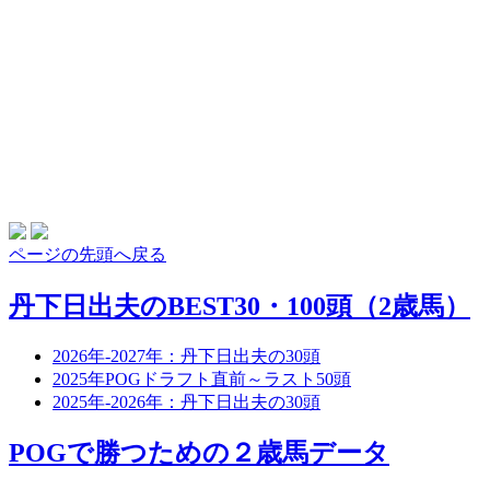
ページの先頭へ戻る
丹下日出夫のBEST30・100頭（2歳馬）
2026年-2027年：丹下日出夫の30頭
2025年POGドラフト直前～ラスト50頭
2025年-2026年：丹下日出夫の30頭
POGで勝つための２歳馬データ