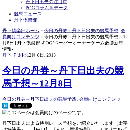
丹下日出夫の注目馬
POGコラム＆データ
競馬ニュース
丹下倶楽部
丹下倶楽部ホーム
»
今日の丹券～丹下日出夫の競馬予想
,
会
員向けコンテンツ
» 今日の丹券～丹下日出夫の競馬予想～12
月8日 | 丹下倶楽部 -POG/ペーパーオーナーゲーム必勝新馬
情報-
丹下 Ｐ太郎
12月 8日, 2013
今日の丹券～丹下日出夫の競
馬予想～12月8日
今日の丹券～丹下日出夫の競馬予想
,
会員向けコンテンツ
丹下日出夫による特別レース予想をご紹介いたします（太字
は特注馬）。 【中山】 《９Ｒ 舞浜特別》 ミヤジエルビ