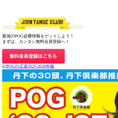
最強のPOG必勝情報をゲットしよう！
まずは、カンタン無料会員登録へ！