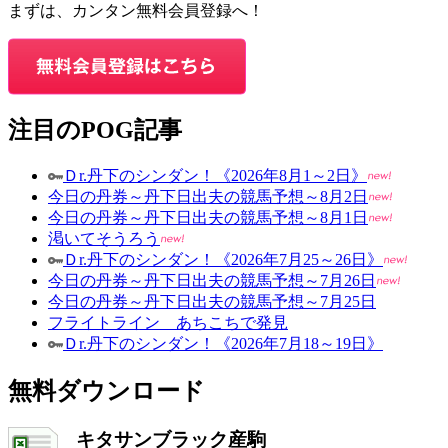
まずは、カンタン無料会員登録へ！
注目のPOG記事
Ｄr.丹下のシンダン！《2026年8月1～2日》
今日の丹券～丹下日出夫の競馬予想～8月2日
今日の丹券～丹下日出夫の競馬予想～8月1日
渇いてそうろう
Ｄr.丹下のシンダン！《2026年7月25～26日》
今日の丹券～丹下日出夫の競馬予想～7月26日
今日の丹券～丹下日出夫の競馬予想～7月25日
フライトライン あちこちで発見
Ｄr.丹下のシンダン！《2026年7月18～19日》
無料ダウンロード
キタサンブラック産駒