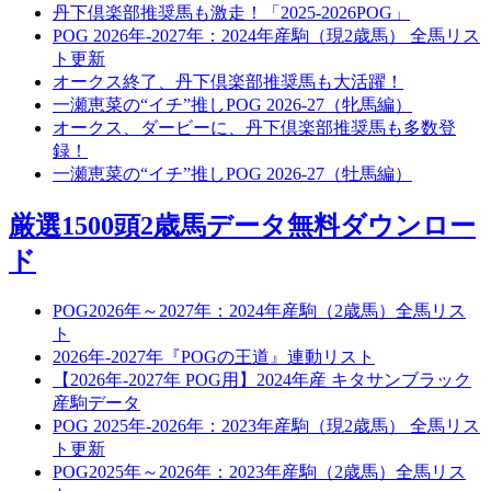
丹下倶楽部推奨馬も激走！「2025-2026POG」
POG 2026年-2027年：2024年産駒（現2歳馬） 全馬リス
ト更新
オークス終了、丹下倶楽部推奨馬も大活躍！
一瀬恵菜の“イチ”推しPOG 2026-27（牝馬編）
オークス、ダービーに、丹下倶楽部推奨馬も多数登
録！
一瀬恵菜の“イチ”推しPOG 2026-27（牡馬編）
厳選1500頭2歳馬データ無料ダウンロー
ド
POG2026年～2027年：2024年産駒（2歳馬）全馬リス
ト
2026年-2027年『POGの王道』連動リスト
【2026年-2027年 POG用】2024年産 キタサンブラック
産駒データ
POG 2025年-2026年：2023年産駒（現2歳馬） 全馬リス
ト更新
POG2025年～2026年：2023年産駒（2歳馬）全馬リス