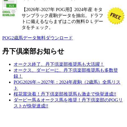
【2026年-2027年 POG用】2024年産 キタ
サンブラック産駒データを抽出。ドラフ
トに備えるならまずはこの無料ＤＬデー
タをチェック。
POG2歳馬データ無料ダウンロード
丹下倶楽部お知らせ
オークス終了、丹下倶楽部推奨馬も大活躍！
オークス、ダービーに、丹下倶楽部推奨馬も多数登
録！
POG2026年～2027年：2024年産駒（2歳馬）全馬リス
ト
桜花賞決着！丹下倶楽部推奨馬も激走で快挙達成!!
ダービー馬＆オークス馬を推奨！丹下倶楽部のPOGリ
ストが快挙達成!!