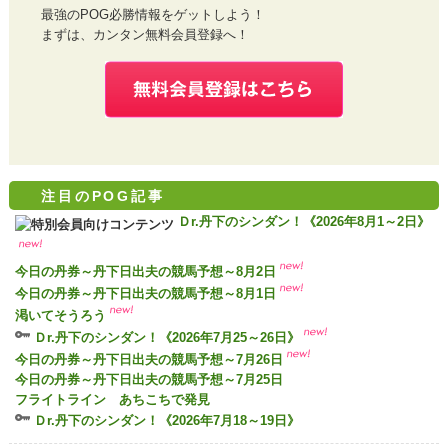
最強のPOG必勝情報をゲットしよう！
まずは、カンタン無料会員登録へ！
注目のPOG記事
Ｄr.丹下のシンダン！《2026年8月1～2日》
今日の丹券～丹下日出夫の競馬予想～8月2日
今日の丹券～丹下日出夫の競馬予想～8月1日
渇いてそうろう
Ｄr.丹下のシンダン！《2026年7月25～26日》
今日の丹券～丹下日出夫の競馬予想～7月26日
今日の丹券～丹下日出夫の競馬予想～7月25日
フライトライン あちこちで発見
Ｄr.丹下のシンダン！《2026年7月18～19日》