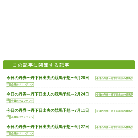
この記事に関連する記事
今日の丹券〜丹下日出夫の競馬予想〜9月26日
今日の丹券～丹下日出夫の競馬予
想
会員向けコンテンツ
今日の丹券～丹下日出夫の競馬予想～2月24日
今日の丹券～丹下日出夫の競馬予
想
会員向けコンテンツ
今日の丹券〜丹下日出夫の競馬予想〜7月11日
今日の丹券～丹下日出夫の競馬予
想
会員向けコンテンツ
今日の丹券〜丹下日出夫の競馬予想〜9月27日
今日の丹券～丹下日出夫の競馬予
想
会員向けコンテンツ