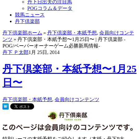
丹下日出夫の注目馬
POGコラム＆データ
競馬ニュース
丹下倶楽部
丹下倶楽部ホーム
»
丹下倶楽部・本紙予想
,
会員向けコンテ
ンツ
» 丹下倶楽部・本紙予想〜1月25日〜 | 丹下倶楽部 -
POG/ペーパーオーナーゲーム必勝新馬情報-
丹下 Ｐ太郎
1月 25日, 2014
丹下倶楽部・本紙予想〜1月25
日〜
丹下倶楽部・本紙予想
,
会員向けコンテンツ
特別レースの本紙予想をご紹介します（本紙・丹下P太