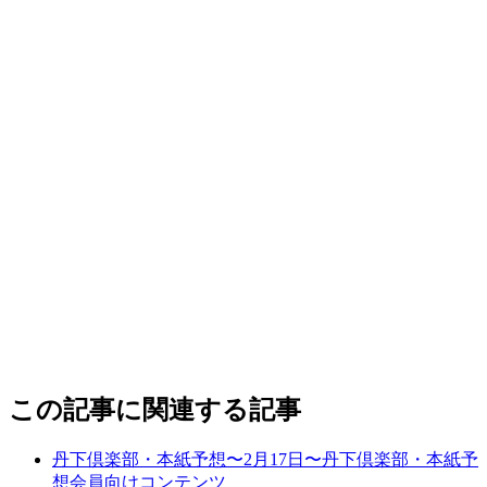
この記事に関連する記事
丹下倶楽部・本紙予想〜2月17日〜
丹下倶楽部・本紙予
想
会員向けコンテンツ