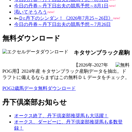
今日の丹券～丹下日出夫の競馬予想～8月1日
渇いてそうろう
Ｄr.丹下のシンダン！《2026年7月25～26日》
今日の丹券～丹下日出夫の競馬予想～7月26日
無料ダウンロード
キタサンブラック産駒
【2026年-2027年
POG用】2024年産 キタサンブラック産駒データを抽出。ド
ラフトに備えるならまずはこの無料ＤＬデータをチェック。
POG2歳馬データ無料ダウンロード
丹下倶楽部お知らせ
オークス終了、丹下倶楽部推奨馬も大活躍！
オークス、ダービーに、丹下倶楽部推奨馬も多数登
録！