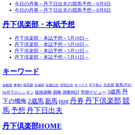
今日の丹券～丹下日出夫の競馬予想～8月9日
今日の丹券～丹下日出夫の競馬予想～8月8日
丹下倶楽部・本紙予想
丹下倶楽部・本誌予想～5月19日～
丹下倶楽部・本誌予想～5月18日～
丹下倶楽部・本誌予想～5月12日～
丹下倶楽部・本誌予想～5月11日～
キーワード
天皇賞
新馬.POG
桜花賞
京成杯
宝塚記念
安田記念
オークス
丹下萌え
金鯱賞
東海S
丹
3歳馬
Dr丹下のシンダン
坂路調教
調教
調教時計
早期デビュー
丹下倶楽部
競
丹券
新馬
pog
下の懺悔
2歳馬
馬
予想
丹下日出夫
丹下倶楽部HOME