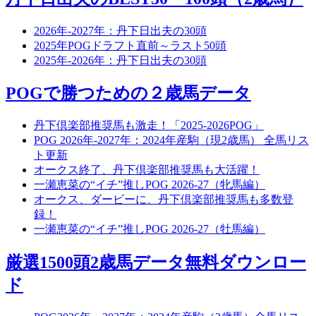
2026年-2027年：丹下日出夫の30頭
2025年POGドラフト直前～ラスト50頭
2025年-2026年：丹下日出夫の30頭
POGで勝つための２歳馬データ
丹下倶楽部推奨馬も激走！「2025-2026POG」
POG 2026年-2027年：2024年産駒（現2歳馬） 全馬リス
ト更新
オークス終了、丹下倶楽部推奨馬も大活躍！
一瀬恵菜の“イチ”推しPOG 2026-27（牝馬編）
オークス、ダービーに、丹下倶楽部推奨馬も多数登
録！
一瀬恵菜の“イチ”推しPOG 2026-27（牡馬編）
厳選1500頭2歳馬データ無料ダウンロー
ド