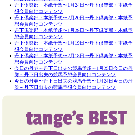
丹下倶楽部・本紙予想〜1月24日〜
丹下倶楽部・本紙予
想
会員向けコンテンツ
丹下倶楽部・本紙予想〜2月20日〜
丹下倶楽部・本紙予
想
会員向けコンテンツ
丹下倶楽部・本紙予想〜1月29日〜
丹下倶楽部・本紙予
想
会員向けコンテンツ
丹下倶楽部・本紙予想〜1月19日〜
丹下倶楽部・本紙予
想
会員向けコンテンツ
丹下倶楽部・本紙予想〜2月18日〜
丹下倶楽部・本紙予
想
会員向けコンテンツ
今日の丹券～丹下日出夫の競馬予想～1月25日
今日の丹
券～丹下日出夫の競馬予想
会員向けコンテンツ
今日の丹券〜丹下日出夫の競馬予想〜1月24日
今日の丹
券～丹下日出夫の競馬予想
会員向けコンテンツ