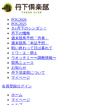
POG2026
POG2025
Ｄr.丹下のシンダン！
丹下の懺悔
週末競馬予想「丹券」
週末競馬「本誌予想」
戦い終わって日は暮れて
トワ・エ・萌え
ウオッチミー〜調教情報〜
競馬ニュース
お知らせ
丹下倶楽部について
マイページ
会員登録
ログイン
ホーム
マイページ
ヘルプ