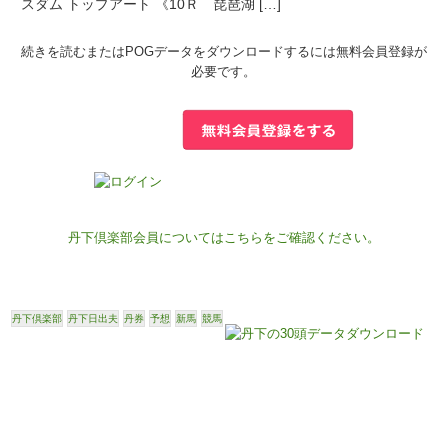
スダム トップアート 《10Ｒ 琵琶湖 […]
続きを読むまたはPOGデータをダウンロードするには無料会員登録が
必要です。
丹下倶楽部会員についてはこちらをご確認ください。
丹下倶楽部
丹下日出夫
丹券
予想
新馬
競馬