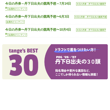
今日の丹券～丹下日出夫の競馬予想～7月14日
今日の丹券～丹下日出夫の競馬予
想
会員向けコンテンツ
今日の丹券〜丹下日出夫の競馬予想〜6月3日
今日の丹券～丹下日出夫の競馬予想
会員向けコンテンツ
今日の丹券〜丹下日出夫の競馬予想〜10月4日
今日の丹券～丹下日出夫の競馬予
想
会員向けコンテンツ