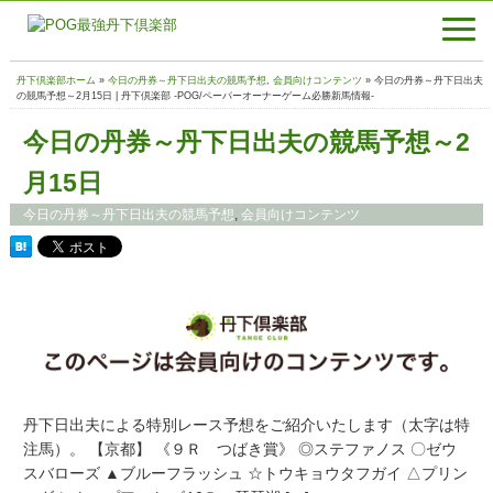
丹下倶楽部ホーム
»
今日の丹券～丹下日出夫の競馬予想
,
会員向けコンテンツ
» 今日の丹券～丹下日出夫
の競馬予想～2月15日 | 丹下倶楽部 -POG/ペーパーオーナーゲーム必勝新馬情報-
今日の丹券～丹下日出夫の競馬予想～2
月15日
今日の丹券～丹下日出夫の競馬予想
,
会員向けコンテンツ
丹下日出夫による特別レース予想をご紹介いたします（太字は特
注馬）。 【京都】 《９Ｒ つばき賞》 ◎ステファノス 〇ゼウ
スバローズ ▲ブルーフラッシュ ☆トウキョウタフガイ △プリン