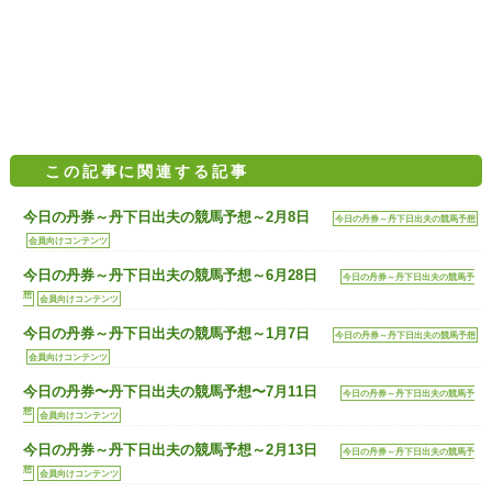
この記事に関連する記事
今日の丹券～丹下日出夫の競馬予想～2月8日
今日の丹券～丹下日出夫の競馬予想
会員向けコンテンツ
今日の丹券～丹下日出夫の競馬予想～6月28日
今日の丹券～丹下日出夫の競馬予
想
会員向けコンテンツ
今日の丹券～丹下日出夫の競馬予想～1月7日
今日の丹券～丹下日出夫の競馬予想
会員向けコンテンツ
今日の丹券〜丹下日出夫の競馬予想〜7月11日
今日の丹券～丹下日出夫の競馬予
想
会員向けコンテンツ
今日の丹券～丹下日出夫の競馬予想～2月13日
今日の丹券～丹下日出夫の競馬予
想
会員向けコンテンツ