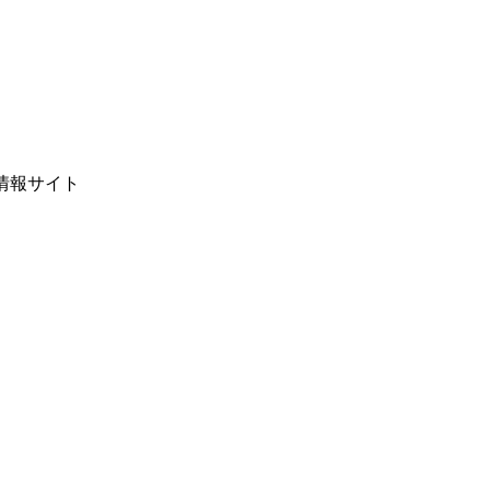
情報サイト