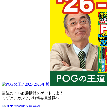
最強のPOG必勝情報をゲットしよう！
まずは、カンタン無料会員登録へ！