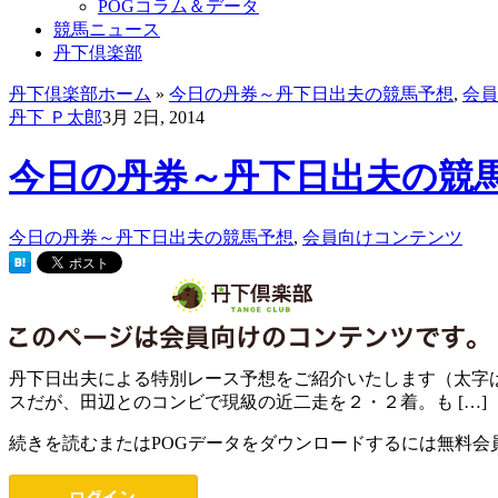
POGコラム＆データ
競馬ニュース
丹下倶楽部
丹下倶楽部ホーム
»
今日の丹券～丹下日出夫の競馬予想
,
会員
丹下 Ｐ太郎
3月 2日, 2014
今日の丹券～丹下日出夫の競馬
今日の丹券～丹下日出夫の競馬予想
,
会員向けコンテンツ
丹下日出夫による特別レース予想をご紹介いたします（太字
スだが、田辺とのコンビで現級の近二走を２・２着。も […]
続きを読むまたはPOGデータをダウンロードするには無料会