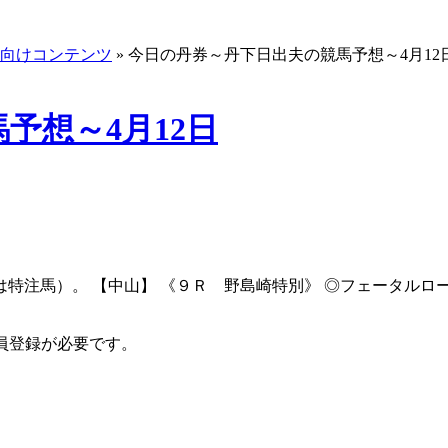
向けコンテンツ
» 今日の丹券～丹下日出夫の競馬予想～4月12日
予想～4月12日
注馬）。 【中山】 《９Ｒ 野島崎特別》 ◎フェータルローズ
員登録が必要です。