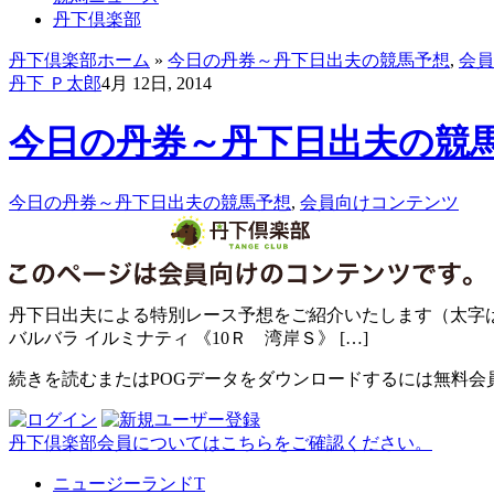
丹下倶楽部
丹下倶楽部ホーム
»
今日の丹券～丹下日出夫の競馬予想
,
会員
丹下 Ｐ太郎
4月 12日, 2014
今日の丹券～丹下日出夫の競馬
今日の丹券～丹下日出夫の競馬予想
,
会員向けコンテンツ
丹下日出夫による特別レース予想をご紹介いたします（太字は特
バルバラ イルミナティ 《10Ｒ 湾岸Ｓ》 […]
続きを読むまたはPOGデータをダウンロードするには無料会
丹下倶楽部会員についてはこちらをご確認ください。
ニュージーランドT