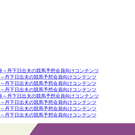
券～丹下日出夫の競馬予想
会員向けコンテンツ
～丹下日出夫の競馬予想
会員向けコンテンツ
～丹下日出夫の競馬予想
会員向けコンテンツ
～丹下日出夫の競馬予想
会員向けコンテンツ
券～丹下日出夫の競馬予想
会員向けコンテンツ
～丹下日出夫の競馬予想
会員向けコンテンツ
～丹下日出夫の競馬予想
会員向けコンテンツ
～丹下日出夫の競馬予想
会員向けコンテンツ