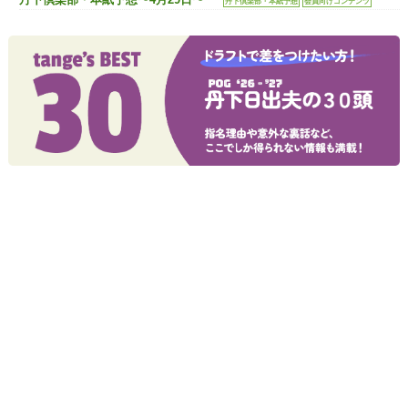
丹下倶楽部・本紙予想
会員向けコンテンツ