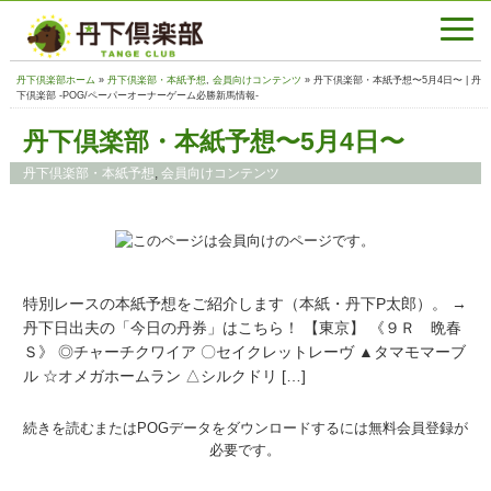
丹下倶楽部ホーム
»
丹下倶楽部・本紙予想
,
会員向けコンテンツ
» 丹下倶楽部・本紙予想〜5月4日〜 | 丹
下倶楽部 -POG/ペーパーオーナーゲーム必勝新馬情報-
丹下倶楽部・本紙予想〜5月4日〜
丹下倶楽部・本紙予想
,
会員向けコンテンツ
特別レースの本紙予想をご紹介します（本紙・丹下P太郎）。 →
丹下日出夫の「今日の丹券」はこちら！ 【東京】 《９Ｒ 晩春
Ｓ》 ◎チャーチクワイア 〇セイクレットレーヴ ▲タマモマーブ
ル ☆オメガホームラン △シルクドリ […]
続きを読むまたはPOGデータをダウンロードするには無料会員登録が
必要です。