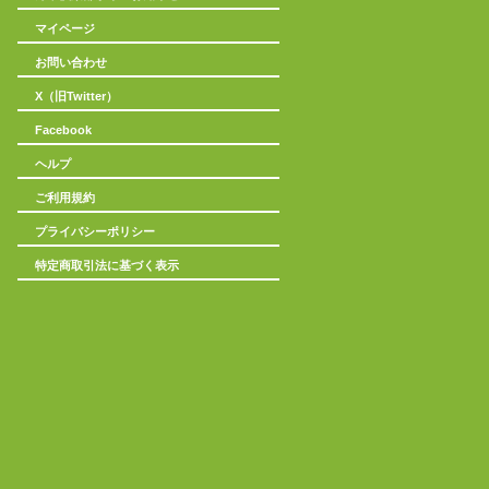
マイページ
お問い合わせ
X（旧Twitter）
Facebook
ヘルプ
ご利用規約
プライバシーポリシー
特定商取引法に基づく表示