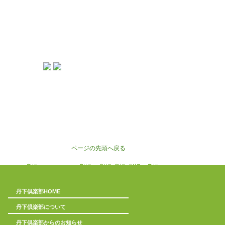
ページの先頭へ戻る
丹下倶楽部HOME
丹下倶楽部について
丹下倶楽部からのお知らせ