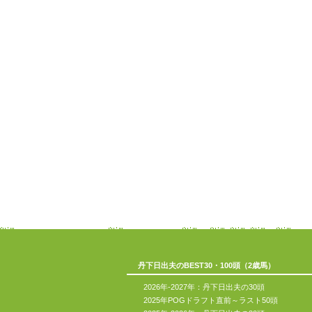
丹下日出夫のBEST30・100頭（2歳馬）
2026年-2027年：丹下日出夫の30頭
2025年POGドラフト直前～ラスト50頭