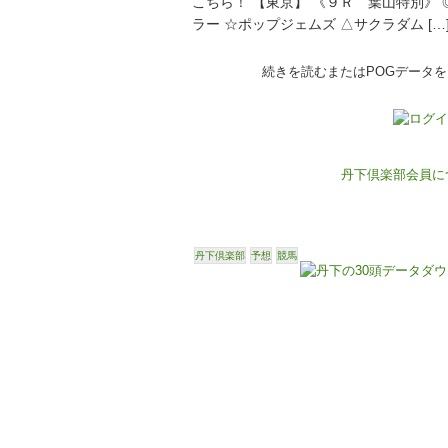
こちら！ 【東京】 《９Ｒ 葉山特別》
ラー ☆ポップジェムズ △サクラダム […
続きを読むまたはPOGデータ
丹下倶楽部会員に
丹下倶楽部
予想
競馬