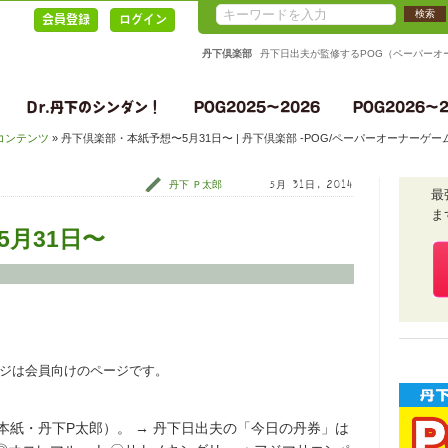
検索
会員登録
ログイン
丹下倶楽部
丹下日出夫が監修するPOG（ペーパーオ
Ｄr.丹下のシンダン！
POG2025〜2026
POG2026〜2
コンテンツ
» 丹下倶楽部・本紙予想〜5月31日〜 | 丹下倶楽部 -POG/ペーパーオーナーゲ
5月 31日, 2014
丹下 Ｐ太郎
最
ま
月31日〜
紙・丹下P太郎）。 → 丹下日出夫の「今日の丹券」は