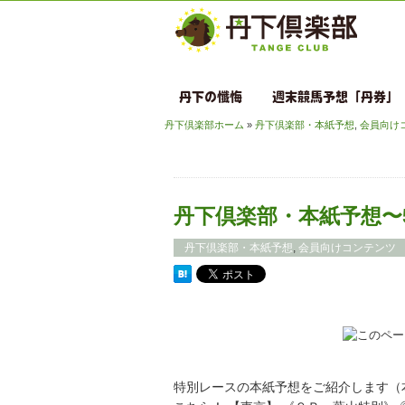
丹下の懺悔
週末競馬予想「丹券」
丹下倶楽部ホーム
»
丹下倶楽部・本紙予想
,
会員向け
丹下倶楽部・本紙予想〜5
丹下倶楽部・本紙予想
,
会員向けコンテンツ
特別レースの本紙予想をご紹介します（本