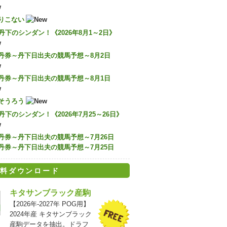
りこない
.丹下のシンダン！《2026年8月1～2日》
丹券～丹下日出夫の競馬予想～8月2日
丹券～丹下日出夫の競馬予想～8月1日
そうろう
.丹下のシンダン！《2026年7月25～26日》
丹券～丹下日出夫の競馬予想～7月26日
丹券～丹下日出夫の競馬予想～7月25日
料ダウンロード
キタサンブラック産駒
【2026年-2027年 POG用】
2024年産 キタサンブラック
産駒データを抽出。ドラフ