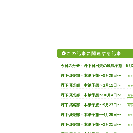
この記事に関連する記事
今日の丹券～丹下日出夫の競馬予想～5月3
丹下倶楽部・本紙予想〜9月28日〜
丹下
丹下倶楽部・本紙予想〜1月12日〜
丹下
丹下倶楽部・本紙予想〜10月4日〜
丹下
丹下倶楽部・本紙予想〜9月23日〜
丹下
丹下倶楽部・本紙予想〜4月29日〜
丹下
丹下倶楽部・本紙予想〜3月25日〜
丹下