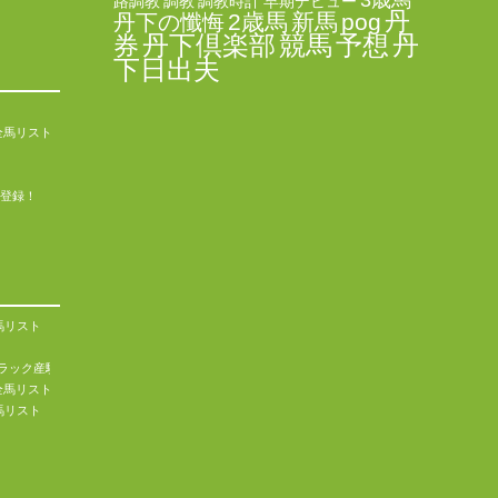
3歳馬
路調教
調教
調教時計
早期デビュー
丹
2歳馬
新馬
pog
丹下の懺悔
競馬
予想
丹
丹下倶楽部
券
下日出夫
） 全馬リスト更新
登録！
全馬リスト
ンブラック産駒データ
） 全馬リスト更新
全馬リスト