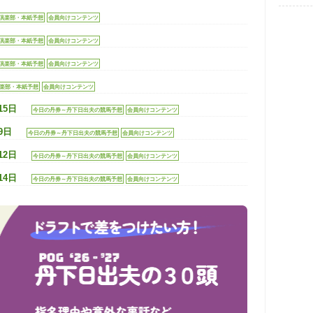
倶楽部・本紙予想
会員向けコンテンツ
倶楽部・本紙予想
会員向けコンテンツ
倶楽部・本紙予想
会員向けコンテンツ
楽部・本紙予想
会員向けコンテンツ
5日
今日の丹券～丹下日出夫の競馬予想
会員向けコンテンツ
9日
今日の丹券～丹下日出夫の競馬予想
会員向けコンテンツ
2日
今日の丹券～丹下日出夫の競馬予想
会員向けコンテンツ
4日
今日の丹券～丹下日出夫の競馬予想
会員向けコンテンツ