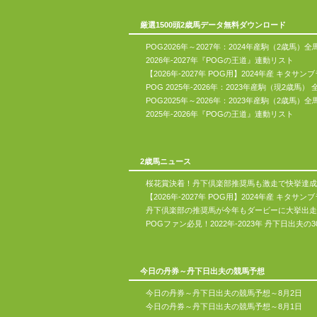
厳選1500頭2歳馬データ無料ダウンロード
POG2026年～2027年：2024年産駒（2歳馬）
2026年-2027年『POGの王道』連動リスト
【2026年-2027年 POG用】2024年産 キタサ
POG 2025年-2026年：2023年産駒（現2歳馬
POG2025年～2026年：2023年産駒（2歳馬）
2025年-2026年『POGの王道』連動リスト
2歳馬ニュース
桜花賞決着！丹下倶楽部推奨馬も激走で快挙達成!
【2026年-2027年 POG用】2024年産 キタサ
丹下倶楽部の推奨馬が今年もダービーに大挙出走
POGファン必見！2022年-2023年 丹下日出夫の3
今日の丹券～丹下日出夫の競馬予想
今日の丹券～丹下日出夫の競馬予想～8月2日
今日の丹券～丹下日出夫の競馬予想～8月1日