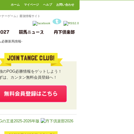
ホーム
マイページ
ヘルプ
お問い合わせ
ーナーゲーム）最強情報サイト
027
競馬ニュース
丹下倶楽部
ーム必勝新馬情報-
強のPOG必勝情報をゲットしよう！
ずは、カンタン無料会員登録へ！