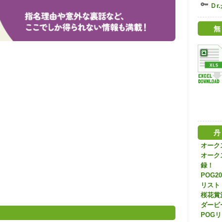
Ｄr
無
丹
オーク
オーク
録！
POG2
リスト
桜花賞
ダービ
POG