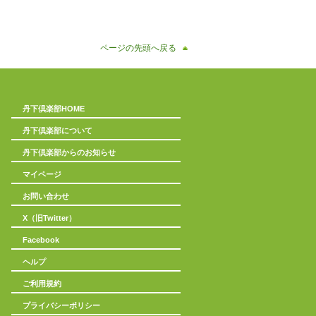
ページの先頭へ戻る
丹下倶楽部HOME
丹下倶楽部について
丹下倶楽部からのお知らせ
マイページ
お問い合わせ
X（旧Twitter）
Facebook
ヘルプ
ご利用規約
プライバシーポリシー