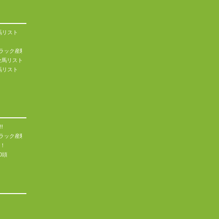
全馬リスト
ンブラック産駒データ
） 全馬リスト更新
全馬リスト
!
ンブラック産駒データ
！
0頭