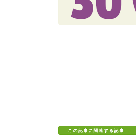
この記事に関連する記事