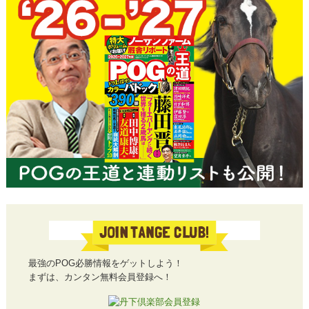
最強のPOG必勝情報をゲットしよう！
まずは、カンタン無料会員登録へ！