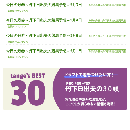
今日の丹券～丹下日出夫の競馬予想～9月3日
今日の丹券～丹下日出夫の競馬予想
会員向けコンテンツ
今日の丹券～丹下日出夫の競馬予想～9月4日
今日の丹券～丹下日出夫の競馬予想
会員向けコンテンツ
今日の丹券～丹下日出夫の競馬予想～9月6日
今日の丹券～丹下日出夫の競馬予想
会員向けコンテンツ
今日の丹券～丹下日出夫の競馬予想～9月1日
今日の丹券～丹下日出夫の競馬予想
会員向けコンテンツ