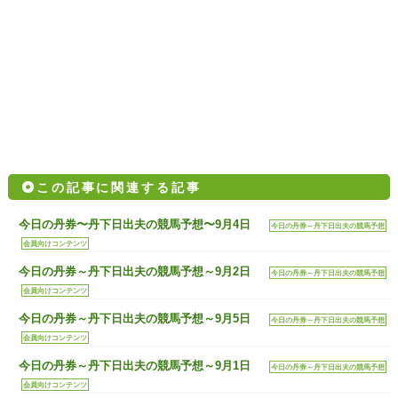
この記事に関連する記事
今日の丹券〜丹下日出夫の競馬予想〜9月4日
今日の丹券～丹下日出夫の競馬予想
会員向けコンテンツ
今日の丹券～丹下日出夫の競馬予想～9月2日
今日の丹券～丹下日出夫の競馬予想
会員向けコンテンツ
今日の丹券～丹下日出夫の競馬予想～9月5日
今日の丹券～丹下日出夫の競馬予想
会員向けコンテンツ
今日の丹券～丹下日出夫の競馬予想～9月1日
今日の丹券～丹下日出夫の競馬予想
会員向けコンテンツ