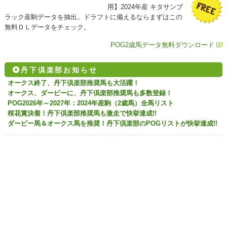
用】2024年産 キタサンブ
ラック産駒データを抽出。ドラフトに備えるならまずはこの
無料ＤＬデータをチェック。
POG2歳馬データ無料ダウンロード
丹下倶楽部お知らせ
オークス終了、丹下倶楽部推奨馬も大活躍！
オークス、ダービーに、丹下倶楽部推奨馬も多数登録！
POG2026年～2027年：2024年産駒（2歳馬）全馬リスト
桜花賞決着！丹下倶楽部推奨馬も激走で快挙達成!!
ダービー馬＆オークス馬を推奨！丹下倶楽部のPOGリストが快挙達成!!