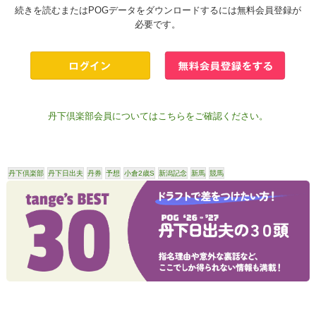
続きを読むまたはPOGデータをダウンロードするには無料会員登録が
必要です。
丹下倶楽部会員についてはこちらをご確認ください。
丹下倶楽部
丹下日出夫
丹券
予想
小倉2歳S
新潟記念
新馬
競馬