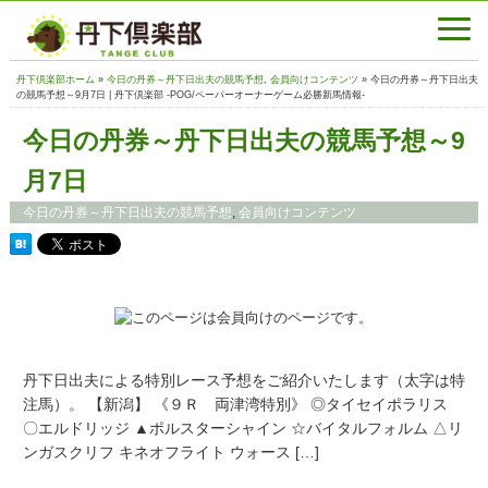
丹下倶楽部ホーム
»
今日の丹券～丹下日出夫の競馬予想
,
会員向けコンテンツ
» 今日の丹券～丹下日出夫
の競馬予想～9月7日 | 丹下倶楽部 -POG/ペーパーオーナーゲーム必勝新馬情報-
今日の丹券～丹下日出夫の競馬予想～9
月7日
今日の丹券～丹下日出夫の競馬予想
,
会員向けコンテンツ
丹下日出夫による特別レース予想をご紹介いたします（太字は特
注馬）。 【新潟】 《９Ｒ 両津湾特別》 ◎タイセイポラリス
〇エルドリッジ ▲ポルスターシャイン ☆バイタルフォルム △リ
ンガスクリフ キネオフライト ウォース […]