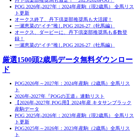
丹下倶楽部推奨馬も激走！「2025-2026POG」
POG 2026年-2027年：2024年産駒（現2歳馬） 全馬リス
ト更新
オークス終了、丹下倶楽部推奨馬も大活躍！
一瀬恵菜の“イチ”推しPOG 2026-27（牝馬編）
オークス、ダービーに、丹下倶楽部推奨馬も多数登
録！
一瀬恵菜の“イチ”推しPOG 2026-27（牡馬編）
厳選1500頭2歳馬データ無料ダウンロー
ド
POG2026年～2027年：2024年産駒（2歳馬）全馬リス
ト
2026年-2027年『POGの王道』連動リスト
【2026年-2027年 POG用】2024年産 キタサンブラック
産駒データ
POG 2025年-2026年：2023年産駒（現2歳馬） 全馬リス
ト更新
POG2025年～2026年：2023年産駒（2歳馬）全馬リス
ト