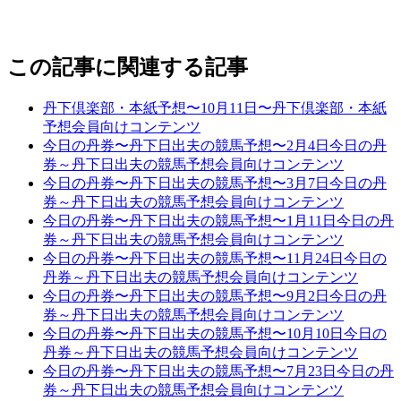
この記事に関連する記事
丹下倶楽部・本紙予想〜10月11日〜
丹下倶楽部・本紙
予想
会員向けコンテンツ
今日の丹券〜丹下日出夫の競馬予想〜2月4日
今日の丹
券～丹下日出夫の競馬予想
会員向けコンテンツ
今日の丹券〜丹下日出夫の競馬予想〜3月7日
今日の丹
券～丹下日出夫の競馬予想
会員向けコンテンツ
今日の丹券〜丹下日出夫の競馬予想〜1月11日
今日の丹
券～丹下日出夫の競馬予想
会員向けコンテンツ
今日の丹券〜丹下日出夫の競馬予想〜11月24日
今日の
丹券～丹下日出夫の競馬予想
会員向けコンテンツ
今日の丹券〜丹下日出夫の競馬予想〜9月2日
今日の丹
券～丹下日出夫の競馬予想
会員向けコンテンツ
今日の丹券〜丹下日出夫の競馬予想〜10月10日
今日の
丹券～丹下日出夫の競馬予想
会員向けコンテンツ
今日の丹券〜丹下日出夫の競馬予想〜7月23日
今日の丹
券～丹下日出夫の競馬予想
会員向けコンテンツ