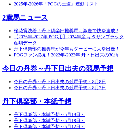
2025年-2026年『POGの王道』連動リスト
2歳馬ニュース
桜花賞決着！丹下倶楽部推奨馬も激走で快挙達成!!
【2026年-2027年 POG用】2024年産 キタサンブラック
産駒データ
丹下倶楽部の推奨馬が今年もダービーに大挙出走！
POGファン必見！2022年-2023年 丹下日出夫の30頭
今日の丹券～丹下日出夫の競馬予想
今日の丹券～丹下日出夫の競馬予想～8月8日
今日の丹券～丹下日出夫の競馬予想～8月2日
丹下倶楽部・本紙予想
丹下倶楽部・本誌予想～5月19日～
丹下倶楽部・本誌予想～5月18日～
丹下倶楽部・本誌予想～5月12日～