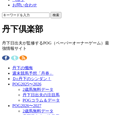
お問い合わせ
検索
丹下倶楽部
丹下日出夫が監修するPOG（ペーパーオーナーゲーム）最
強情報サイト
丹下の懺悔
週末競馬予想「丹券」
Ｄr.丹下のシンダン！
POG2025〜2026
2歳馬無料データ
丹下日出夫の注目馬
POGコラム＆データ
POG2026〜2027
2歳馬無料データ