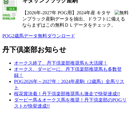
キタサンブラック産駒
【2026年-2027年 POG用】2024年産 キタサ
ンブラック産駒データを抽出。ドラフトに備える
ならまずはこの無料ＤＬデータをチェック。
POG2歳馬データ無料ダウンロード
丹下倶楽部お知らせ
オークス終了、丹下倶楽部推奨馬も大活躍！
オークス、ダービーに、丹下倶楽部推奨馬も多数登
録！
POG2026年～2027年：2024年産駒（2歳馬）全馬リス
ト
桜花賞決着！丹下倶楽部推奨馬も激走で快挙達成!!
ダービー馬＆オークス馬を推奨！丹下倶楽部のPOGリ
ストが快挙達成!!