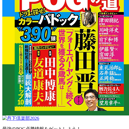
最強のPOG必勝情報をゲットしよう！