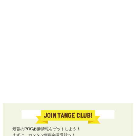
最強のPOG必勝情報をゲットしよう！
まずは、カンタン無料会員登録へ！