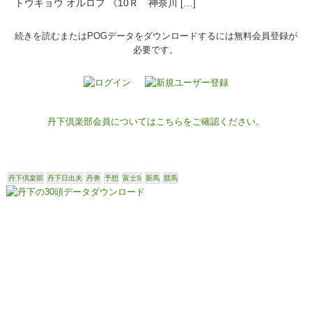
トウキョウ オルロフ 《10Ｒ 神奈川 […]
続きを読むまたはPOGデータをダウンロードするには無料会員登録が
必要です。
丹下倶楽部会員についてはこちらをご確認ください。
丹下倶楽部
丹下日出夫
丹券
予想
富士S
新馬
競馬