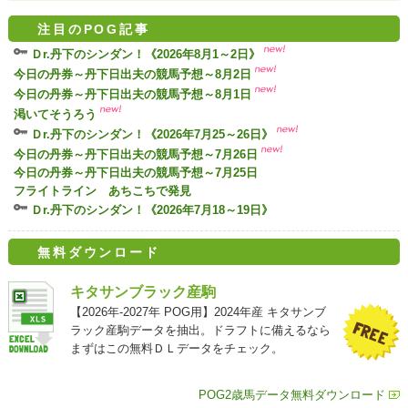
注目のPOG記事
Ｄr.丹下のシンダン！《2026年8月1～2日》
今日の丹券～丹下日出夫の競馬予想～8月2日
今日の丹券～丹下日出夫の競馬予想～8月1日
渇いてそうろう
Ｄr.丹下のシンダン！《2026年7月25～26日》
今日の丹券～丹下日出夫の競馬予想～7月26日
今日の丹券～丹下日出夫の競馬予想～7月25日
フライトライン あちこちで発見
Ｄr.丹下のシンダン！《2026年7月18～19日》
無料ダウンロード
キタサンブラック産駒
【2026年-2027年 POG用】2024年産 キタサンブ
ラック産駒データを抽出。ドラフトに備えるなら
まずはこの無料ＤＬデータをチェック。
POG2歳馬データ無料ダウンロード