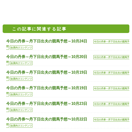
この記事に関連する記事
今日の丹券～丹下日出夫の競馬予想～10月24日
今日の丹券～丹下日出夫の競馬予
想
会員向けコンテンツ
今日の丹券～丹下日出夫の競馬予想～10月20日
今日の丹券～丹下日出夫の競馬予
想
会員向けコンテンツ
今日の丹券～丹下日出夫の競馬予想～10月19日
今日の丹券～丹下日出夫の競馬予
想
会員向けコンテンツ
今日の丹券～丹下日出夫の競馬予想～10月19日
今日の丹券～丹下日出夫の競馬予
想
会員向けコンテンツ
今日の丹券～丹下日出夫の競馬予想～10月23日
今日の丹券～丹下日出夫の競馬予
想
会員向けコンテンツ
今日の丹券〜丹下日出夫の競馬予想〜10月22日
今日の丹券～丹下日出夫の競馬予
想
会員向けコンテンツ