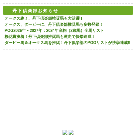
丹下倶楽部お知らせ
オークス終了、丹下倶楽部推奨馬も大活躍！
オークス、ダービーに、丹下倶楽部推奨馬も多数登録！
POG2026年～2027年：2024年産駒（2歳馬）全馬リスト
桜花賞決着！丹下倶楽部推奨馬も激走で快挙達成!!
ダービー馬＆オークス馬を推奨！丹下倶楽部のPOGリストが快挙達成!!