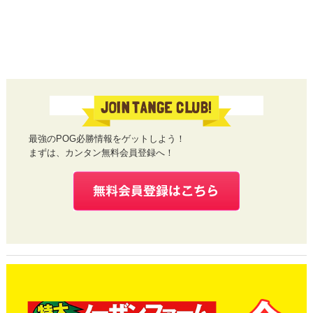
最強のPOG必勝情報をゲットしよう！
まずは、カンタン無料会員登録へ！