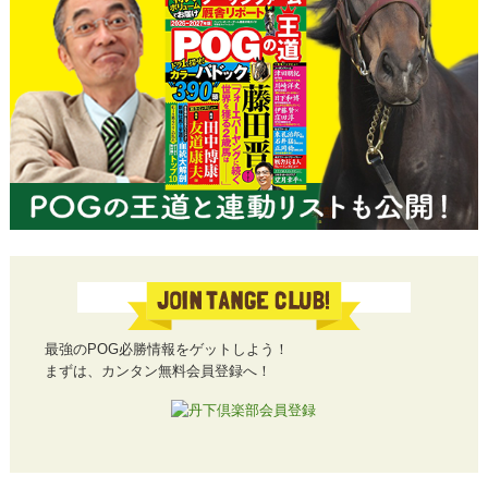
最強のPOG必勝情報をゲットしよう！
まずは、カンタン無料会員登録へ！