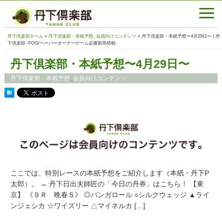
丹下倶楽部ホーム
»
丹下倶楽部・本紙予想
,
会員向けコンテンツ
» 丹下倶楽部・本紙予想〜4月29日〜 | 丹
下倶楽部 -POG/ペーパーオーナーゲーム必勝新馬情報-
丹下倶楽部・本紙予想〜4月29日〜
丹下倶楽部・本紙予想
,
会員向けコンテンツ
ここでは、特別レースの本紙予想をご紹介します（本紙・丹下P
太郎）。 → 丹下日出夫師匠の「今日の丹券」はこちら！ 【東
京】 《９Ｒ 晩春Ｓ》 ◎バンガロール ○シルクウェッジ ▲ライ
ンジェシカ ☆ワイズリー △マイネルカ […]