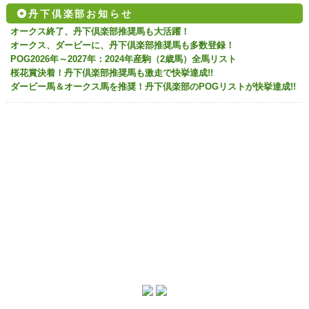
丹下倶楽部お知らせ
オークス終了、丹下倶楽部推奨馬も大活躍！
オークス、ダービーに、丹下倶楽部推奨馬も多数登録！
POG2026年～2027年：2024年産駒（2歳馬）全馬リスト
桜花賞決着！丹下倶楽部推奨馬も激走で快挙達成!!
ダービー馬＆オークス馬を推奨！丹下倶楽部のPOGリストが快挙達成!!