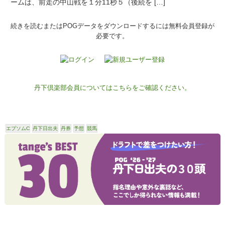
ームは、前走の中山戦を１分11秒５（後続を […]
続きを読むまたはPOGデータをダウンロードするには無料会員登録が
必要です。
丹下倶楽部会員についてはこちらをご確認ください。
エプソムC
丹下日出夫
丹券
予想
競馬