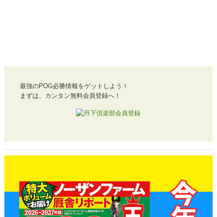
最強のPOG必勝情報をゲットしよう！
まずは、カンタン無料会員登録へ！