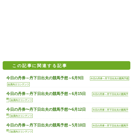
この記事に関連する記事
今日の丹券～丹下日出夫の競馬予想～6月9日
今日の丹券～丹下日出夫の競馬予想
会員向けコンテンツ
今日の丹券～丹下日出夫の競馬予想～6月15日
今日の丹券～丹下日出夫の競馬予
想
会員向けコンテンツ
今日の丹券〜丹下日出夫の競馬予想〜6月12日
今日の丹券～丹下日出夫の競馬予
想
会員向けコンテンツ
今日の丹券～丹下日出夫の競馬予想～5月10日
今日の丹券～丹下日出夫の競馬予
想
会員向けコンテンツ