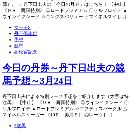
郎）。 → 丹下日出夫の「今日の丹券」はこちら！ 【中山】
《９Ｒ 両国特別》 ◎ロードプレミアム 〇ケルフロイデ ▲
ウインイクシード ☆キングズバリュー △マイネルズイ […]
マーチS
丹下倶楽部
予想
競馬
高松宮記念
今日の丹券～丹下日出夫の競
馬予想～3月24日
丹下日出夫による特別レース予想をご紹介します（太字は特
注馬） 【中山】 《９Ｒ 両国特別》 ◎ウインイクシード 〇
ケルフロイデ ▲ロードプレミアム ☆エフティスパークル △
マイネルズイーガー 《10Ｒ 美浦Ｓ》 ◎レーツ […]
3歳馬