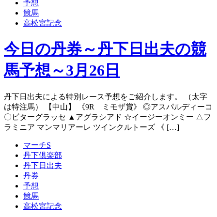
予想
競馬
高松宮記念
今日の丹券～丹下日出夫の競
馬予想～3月26日
丹下日出夫による特別レース予想をご紹介します。 （太字
は特注馬） 【中山】 《9R ミモザ賞》 ◎アスパルディーコ
〇ビターグラッセ ▲アグラシアド ☆イージーオンミー △フ
ラミニア マンマリアーレ ツインクルトーズ 《 […]
マーチS
丹下倶楽部
丹下日出夫
丹券
予想
競馬
高松宮記念