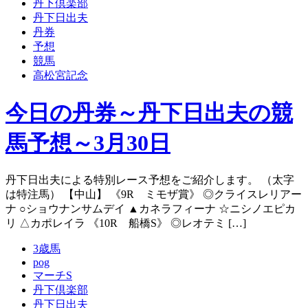
丹下倶楽部
丹下日出夫
丹券
予想
競馬
高松宮記念
今日の丹券～丹下日出夫の競
馬予想～3月30日
丹下日出夫による特別レース予想をご紹介します。 （太字
は特注馬） 【中山】 《9R ミモザ賞》 ◎クライスレリアー
ナ ○ショウナンサムデイ ▲カネラフィーナ ☆ニシノエピカ
リ △カポレイラ 《10R 船橋S》 ◎レオテミ […]
3歳馬
pog
マーチS
丹下倶楽部
丹下日出夫