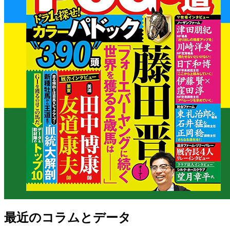
最近のコラムとデータ