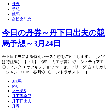
丹券
予想
競馬
高松宮記念
今日の丹券～丹下日出夫の競
馬予想～3月24日
丹下日出夫による特別レース予想をご紹介します。 （太字
は特注馬） 【中山】 《8R ミモザ賞》 ◎ニシノティアモ
〇ティンク ▲サツキノジョウ ☆エセルフリーダ △エリカリ
ーシャン 《10R 春興S》 ◎コントラポスト […]
3歳馬
pog
マーチS
丹下倶楽部
丹下日出夫
丹券