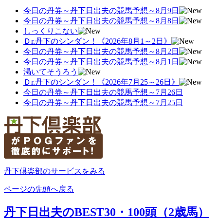
今日の丹券～丹下日出夫の競馬予想～8月9日
今日の丹券～丹下日出夫の競馬予想～8月8日
しっくりこない
Ｄr.丹下のシンダン！《2026年8月1～2日》
今日の丹券～丹下日出夫の競馬予想～8月2日
今日の丹券～丹下日出夫の競馬予想～8月1日
渇いてそうろう
Ｄr.丹下のシンダン！《2026年7月25～26日》
今日の丹券～丹下日出夫の競馬予想～7月26日
今日の丹券～丹下日出夫の競馬予想～7月25日
丹下倶楽部のサービスをみる
ページの先頭へ戻る
丹下日出夫のBEST30・100頭（2歳馬）