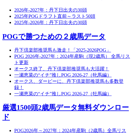
2026年-2027年：丹下日出夫の30頭
2025年POGドラフト直前～ラスト50頭
2025年-2026年：丹下日出夫の30頭
POGで勝つための２歳馬データ
丹下倶楽部推奨馬も激走！「2025-2026POG」
POG 2026年-2027年：2024年産駒（現2歳馬） 全馬リス
ト更新
オークス終了、丹下倶楽部推奨馬も大活躍！
一瀬恵菜の“イチ”推しPOG 2026-27（牝馬編）
オークス、ダービーに、丹下倶楽部推奨馬も多数登
録！
一瀬恵菜の“イチ”推しPOG 2026-27（牡馬編）
厳選1500頭2歳馬データ無料ダウンロー
ド
POG2026年～2027年：2024年産駒（2歳馬）全馬リス