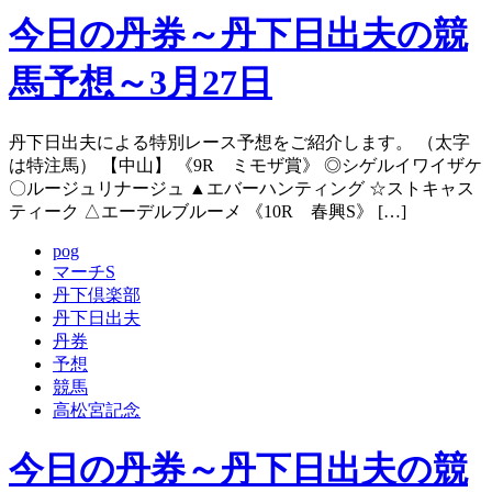
今日の丹券～丹下日出夫の競
馬予想～3月27日
丹下日出夫による特別レース予想をご紹介します。 （太字
は特注馬） 【中山】 《9R ミモザ賞》 ◎シゲルイワイザケ
〇ルージュリナージュ ▲エバーハンティング ☆ストキャス
ティーク △エーデルブルーメ 《10R 春興S》 […]
pog
マーチS
丹下倶楽部
丹下日出夫
丹券
予想
競馬
高松宮記念
今日の丹券～丹下日出夫の競