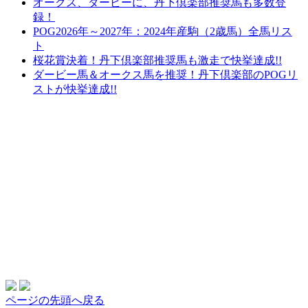
オークス、ダービーに、丹下倶楽部推奨馬も多数登
録！
POG2026年～2027年：2024年産駒（2歳馬）全馬リス
ト
桜花賞決着！丹下倶楽部推奨馬も激走で快挙達成!!
ダービー馬＆オークス馬を推奨！丹下倶楽部のPOGリ
ストが快挙達成!!
ページの先頭へ戻る