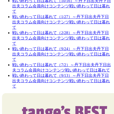
戦い終わって日は暮れて（10/16）～丹下日出夫
丹下日
出夫コラム
会員向けコンテンツ
戦い終わって日は暮れ
て
戦い終わって日は暮れて（1/27）～丹下日出夫
丹下日
出夫コラム
会員向けコンテンツ
戦い終わって日は暮れ
て
戦い終わって日は暮れて（2/28）～丹下日出夫
丹下日
出夫コラム
会員向けコンテンツ
戦い終わって日は暮れ
て
戦い終わって日は暮れて（9/24）～丹下日出夫
丹下日
出夫コラム
会員向けコンテンツ
戦い終わって日は暮れ
て
戦い終わって日は暮れて（7/2）～丹下日出夫
丹下日出
夫コラム
会員向けコンテンツ
戦い終わって日は暮れて
戦い終わって日は暮れて（9/13）～丹下日出夫
丹下日
出夫コラム
会員向けコンテンツ
戦い終わって日は暮れ
て