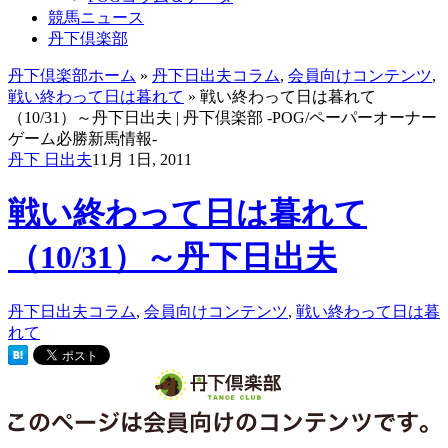
競馬ニュース
丹下倶楽部
丹下倶楽部ホーム
»
丹下日出夫コラム
,
会員向けコンテンツ
,
戦い終わって日は暮れて
» 戦い終わって日は暮れて
（10/31）～丹下日出夫 | 丹下倶楽部 -POG/ペーパーオーナー
ゲーム必勝新馬情報-
丹下 日出夫
11月 1日, 2011
戦い終わって日は暮れて
（10/31）～丹下日出夫
丹下日出夫コラム
,
会員向けコンテンツ
,
戦い終わって日は暮
れて