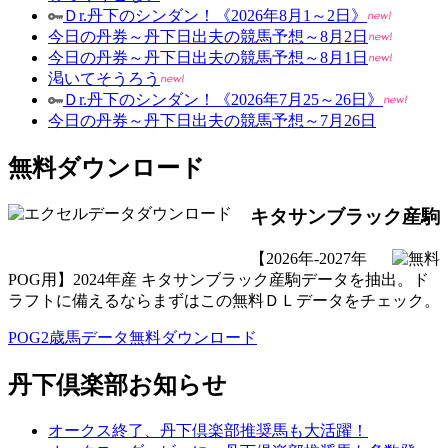
Ｄr.丹下のシンダン！《2026年8月1～2日》
今日の丹券～丹下日出夫の競馬予想～8月2日
今日の丹券～丹下日出夫の競馬予想～8月1日
渇いてそうろう
Ｄr.丹下のシンダン！《2026年7月25～26日》
今日の丹券～丹下日出夫の競馬予想～7月26日
無料ダウンロード
キタサンブラック産駒
【2026年-2027年
POG用】2024年産 キタサンブラック産駒データを抽出。ド
ラフトに備えるならまずはこの無料ＤＬデータをチェック。
POG2歳馬データ無料ダウンロード
丹下倶楽部お知らせ
オークス終了、丹下倶楽部推奨馬も大活躍！