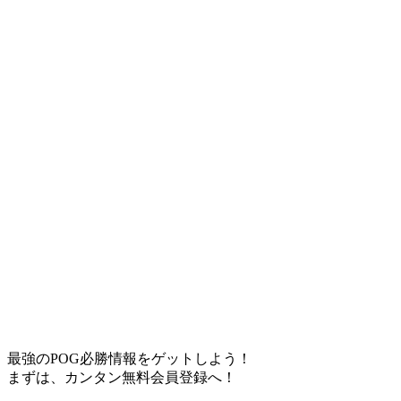
最強のPOG必勝情報をゲットしよう！
まずは、カンタン無料会員登録へ！