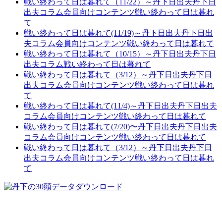
戦い終わって日は暮れて（11/22）～丹下日出夫
丹下日
出夫コラム
会員向けコンテンツ
戦い終わって日は暮れ
て
戦い終わって日は暮れて(11/19)～丹下日出夫
丹下日出
夫コラム
会員向けコンテンツ
戦い終わって日は暮れて
戦い終わって日は暮れて（10/15）～丹下日出夫
丹下日
出夫コラム
戦い終わって日は暮れて
戦い終わって日は暮れて（3/12）～丹下日出夫
丹下日
出夫コラム
会員向けコンテンツ
戦い終わって日は暮れ
て
戦い終わって日は暮れて(11/4)～丹下日出夫
丹下日出夫
コラム
会員向けコンテンツ
戦い終わって日は暮れて
戦い終わって日は暮れて(7/20)〜丹下日出夫
丹下日出夫
コラム
会員向けコンテンツ
戦い終わって日は暮れて
戦い終わって日は暮れて（3/12）～丹下日出夫
丹下日
出夫コラム
会員向けコンテンツ
戦い終わって日は暮れ
て