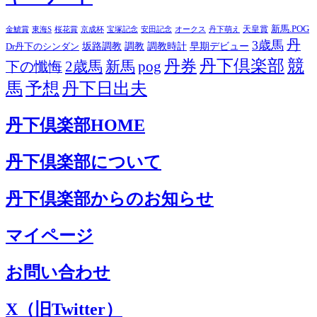
天皇賞
新馬.POG
桜花賞
京成杯
宝塚記念
安田記念
オークス
丹下萌え
金鯱賞
東海S
丹
3歳馬
Dr丹下のシンダン
坂路調教
調教
調教時計
早期デビュー
丹下倶楽部
競
丹券
新馬
pog
下の懺悔
2歳馬
馬
予想
丹下日出夫
丹下倶楽部HOME
丹下倶楽部について
丹下倶楽部からのお知らせ
マイページ
お問い合わせ
X（旧Twitter）