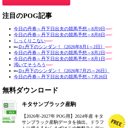
注目のPOG記事
今日の丹券～丹下日出夫の競馬予想～8月9日
今日の丹券～丹下日出夫の競馬予想～8月8日
しっくりこない
Ｄr.丹下のシンダン！《2026年8月1～2日》
今日の丹券～丹下日出夫の競馬予想～8月2日
今日の丹券～丹下日出夫の競馬予想～8月1日
渇いてそうろう
Ｄr.丹下のシンダン！《2026年7月25～26日》
今日の丹券～丹下日出夫の競馬予想～7月26日
無料ダウンロード
キタサンブラック産駒
【2026年-2027年 POG用】2024年産 キタ
サンブラック産駒データを抽出。ドラフ