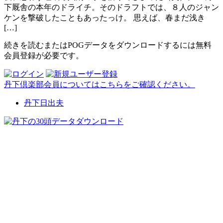
下厩舎の本年のドライチ。そのドラフトでは、８人のジャン
ケンを撃破したこともあったっけ。 思えば、春まだ浅き
[…]
続きを読むまたはPOGデータをダウンロードするには無料
会員登録が必要です。
丹下倶楽部会員についてはこちらをご確認ください。
丹下日出夫