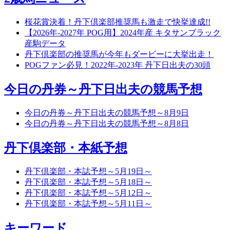
桜花賞決着！丹下倶楽部推奨馬も激走で快挙達成!!
【2026年-2027年 POG用】2024年産 キタサンブラック
産駒データ
丹下倶楽部の推奨馬が今年もダービーに大挙出走！
POGファン必見！2022年-2023年 丹下日出夫の30頭
今日の丹券～丹下日出夫の競馬予想
今日の丹券～丹下日出夫の競馬予想～8月9日
今日の丹券～丹下日出夫の競馬予想～8月8日
丹下倶楽部・本紙予想
丹下倶楽部・本誌予想～5月19日～
丹下倶楽部・本誌予想～5月18日～
丹下倶楽部・本誌予想～5月12日～
丹下倶楽部・本誌予想～5月11日～
キーワード