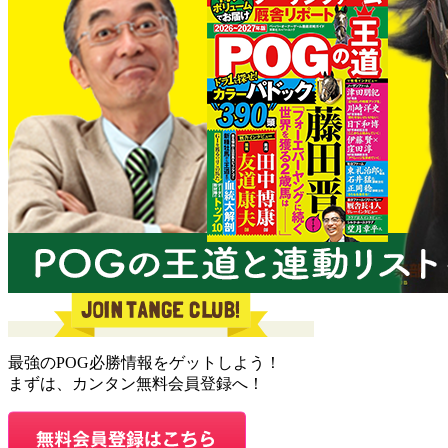
最強のPOG必勝情報をゲットしよう！
まずは、カンタン無料会員登録へ！