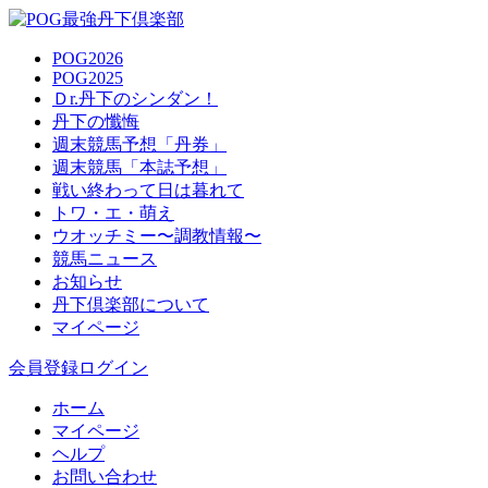
POG2026
POG2025
Ｄr.丹下のシンダン！
丹下の懺悔
週末競馬予想「丹券」
週末競馬「本誌予想」
戦い終わって日は暮れて
トワ・エ・萌え
ウオッチミー〜調教情報〜
競馬ニュース
お知らせ
丹下倶楽部について
マイページ
会員登録
ログイン
ホーム
マイページ
ヘルプ
お問い合わせ