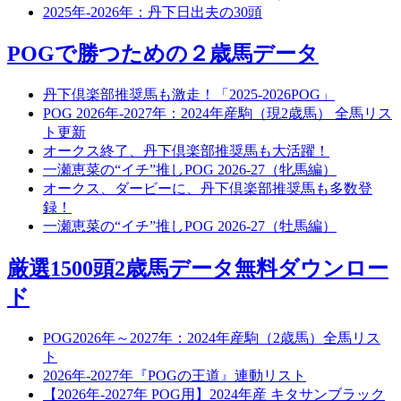
2025年-2026年：丹下日出夫の30頭
POGで勝つための２歳馬データ
丹下倶楽部推奨馬も激走！「2025-2026POG」
POG 2026年-2027年：2024年産駒（現2歳馬） 全馬リス
ト更新
オークス終了、丹下倶楽部推奨馬も大活躍！
一瀬恵菜の“イチ”推しPOG 2026-27（牝馬編）
オークス、ダービーに、丹下倶楽部推奨馬も多数登
録！
一瀬恵菜の“イチ”推しPOG 2026-27（牡馬編）
厳選1500頭2歳馬データ無料ダウンロー
ド
POG2026年～2027年：2024年産駒（2歳馬）全馬リス
ト
2026年-2027年『POGの王道』連動リスト
【2026年-2027年 POG用】2024年産 キタサンブラック