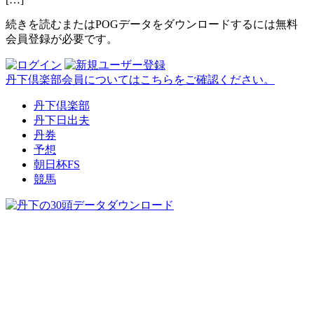
続きを読むまたはPOGデータをダウンロードするには無料
会員登録が必要です。
丹下倶楽部会員についてはこちらをご確認ください。
丹下倶楽部
丹下日出夫
丹券
予想
朝日杯FS
競馬