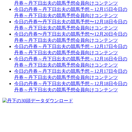
丹券～丹下日出夫の競馬予想
会員向けコンテンツ
今日の丹券～丹下日出夫の競馬予想～12月15日
今日の
丹券～丹下日出夫の競馬予想
会員向けコンテンツ
今日の丹券〜丹下日出夫の競馬予想〜12月18日
今日の
丹券～丹下日出夫の競馬予想
会員向けコンテンツ
今日の丹券〜丹下日出夫の競馬予想〜12月20日
今日の
丹券～丹下日出夫の競馬予想
会員向けコンテンツ
今日の丹券～丹下日出夫の競馬予想～12月17日
今日の
丹券～丹下日出夫の競馬予想
会員向けコンテンツ
今日の丹券～丹下日出夫の競馬予想～12月16日
今日の
丹券～丹下日出夫の競馬予想
会員向けコンテンツ
今日の丹券～丹下日出夫の競馬予想～12月17日
今日の
丹券～丹下日出夫の競馬予想
会員向けコンテンツ
今日の丹券～丹下日出夫の競馬予想～12月18日
今日の
丹券～丹下日出夫の競馬予想
会員向けコンテンツ