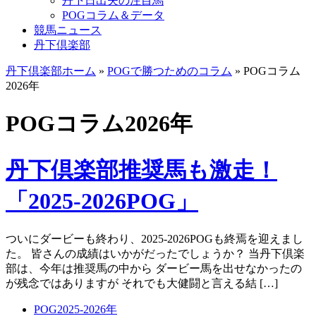
丹下日出夫の注目馬
POGコラム＆データ
競馬ニュース
丹下倶楽部
丹下倶楽部ホーム
»
POGで勝つためのコラム
» POGコラム
2026年
POGコラム2026年
丹下倶楽部推奨馬も激走！
「2025-2026POG」
ついにダービーも終わり、2025-2026POGも終焉を迎えまし
た。 皆さんの成績はいかがだったでしょうか？ 当丹下倶楽
部は、今年は推奨馬の中から ダービー馬を出せなかったの
が残念ではありますが それでも大健闘と言える結 […]
POG2025-2026年