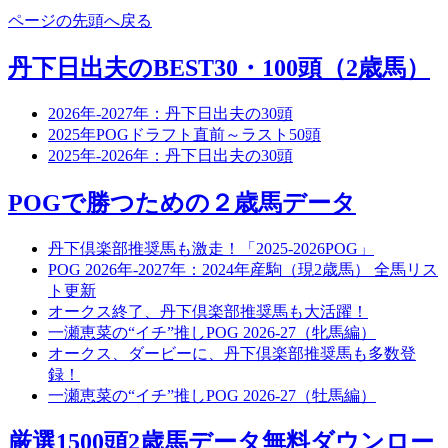
ページの先頭へ戻る
丹下日出夫のBEST30・100頭（2歳馬）
2026年-2027年：丹下日出夫の30頭
2025年POGドラフト直前～ラスト50頭
2025年-2026年：丹下日出夫の30頭
POGで勝つための２歳馬データ
丹下倶楽部推奨馬も激走！「2025-2026POG」
POG 2026年-2027年：2024年産駒（現2歳馬） 全馬リス
ト更新
オークス終了、丹下倶楽部推奨馬も大活躍！
一瀬恵菜の“イチ”推しPOG 2026-27（牝馬編）
オークス、ダービーに、丹下倶楽部推奨馬も多数登
録！
一瀬恵菜の“イチ”推しPOG 2026-27（牡馬編）
厳選1500頭2歳馬データ無料ダウンロー