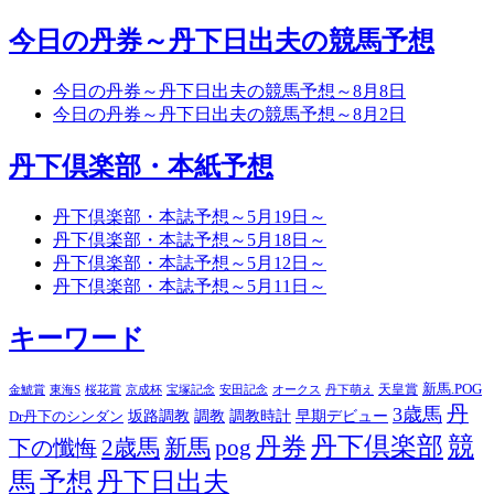
今日の丹券～丹下日出夫の競馬予想
今日の丹券～丹下日出夫の競馬予想～8月8日
今日の丹券～丹下日出夫の競馬予想～8月2日
丹下倶楽部・本紙予想
丹下倶楽部・本誌予想～5月19日～
丹下倶楽部・本誌予想～5月18日～
丹下倶楽部・本誌予想～5月12日～
丹下倶楽部・本誌予想～5月11日～
キーワード
天皇賞
新馬.POG
桜花賞
京成杯
宝塚記念
安田記念
オークス
丹下萌え
金鯱賞
東海S
丹
3歳馬
Dr丹下のシンダン
坂路調教
調教
調教時計
早期デビュー
丹下倶楽部
競
丹券
新馬
pog
下の懺悔
2歳馬
馬
予想
丹下日出夫