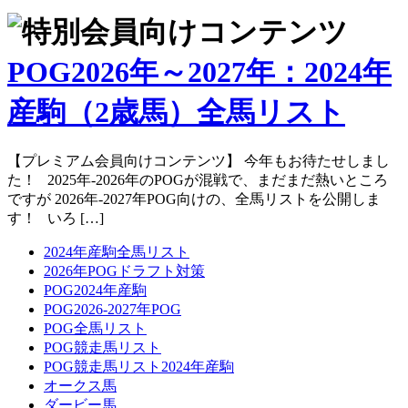
POG2026年～2027年：2024年
産駒（2歳馬）全馬リスト
【プレミアム会員向けコンテンツ】 今年もお待たせしまし
た！ 2025年-2026年のPOGが混戦で、まだまだ熱いところ
ですが 2026年-2027年POG向けの、全馬リストを公開しま
す！ いろ […]
2024年産駒全馬リスト
2026年POGドラフト対策
POG2024年産駒
POG2026-2027年POG
POG全馬リスト
POG競走馬リスト
POG競走馬リスト2024年産駒
オークス馬
ダービー馬