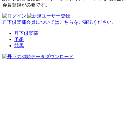
会員登録が必要です。
丹下倶楽部会員についてはこちらをご確認ください。
丹下倶楽部
予想
競馬