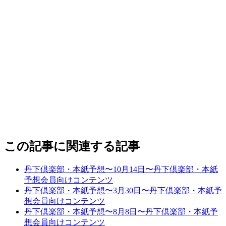
この記事に関連する記事
丹下倶楽部・本紙予想〜10月14日〜
丹下倶楽部・本紙
予想
会員向けコンテンツ
丹下倶楽部・本紙予想〜3月30日〜
丹下倶楽部・本紙予
想
会員向けコンテンツ
丹下倶楽部・本紙予想〜8月8日〜
丹下倶楽部・本紙予
想
会員向けコンテンツ