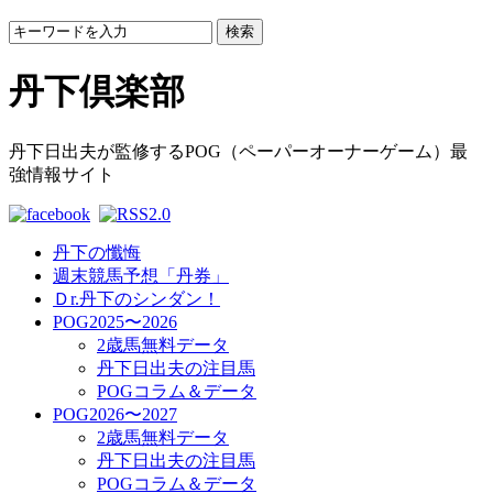
検索
丹下倶楽部
丹下日出夫が監修するPOG（ペーパーオーナーゲーム）最
強情報サイト
丹下の懺悔
週末競馬予想「丹券」
Ｄr.丹下のシンダン！
POG2025〜2026
2歳馬無料データ
丹下日出夫の注目馬
POGコラム＆データ
POG2026〜2027
2歳馬無料データ
丹下日出夫の注目馬
POGコラム＆データ