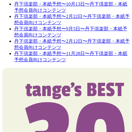
丹下倶楽部・本紙予想〜10月13日〜
丹下倶楽部・本紙
予想
会員向けコンテンツ
丹下倶楽部・本紙予想〜2月22日〜
丹下倶楽部・本紙予
想
会員向けコンテンツ
丹下倶楽部・本紙予想〜9月5日〜
丹下倶楽部・本紙予
想
会員向けコンテンツ
丹下倶楽部・本紙予想〜2月12日〜
丹下倶楽部・本紙予
想
会員向けコンテンツ
丹下倶楽部・本紙予想〜11月28日〜
丹下倶楽部・本紙
予想
会員向けコンテンツ