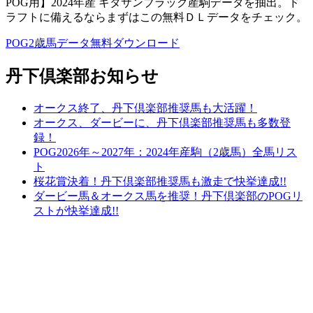
POG用】2024年産 キタサンブラック産駒データを抽出。ド
ラフトに備えるならまずはこの無料ＤＬデータをチェック。
POG2歳馬データ無料ダウンロード
丹下倶楽部お知らせ
オークス終了、丹下倶楽部推奨馬も大活躍！
オークス、ダービーに、丹下倶楽部推奨馬も多数登
録！
POG2026年～2027年：2024年産駒（2歳馬）全馬リス
ト
桜花賞決着！丹下倶楽部推奨馬も激走で快挙達成!!
ダービー馬＆オークス馬を推奨！丹下倶楽部のPOGリ
ストが快挙達成!!