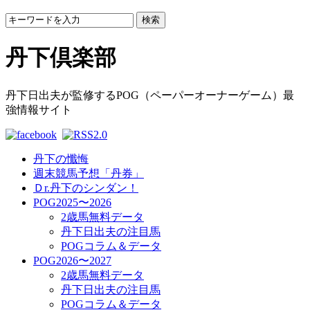
検索
丹下倶楽部
丹下日出夫が監修するPOG（ペーパーオーナーゲーム）最
強情報サイト
丹下の懺悔
週末競馬予想「丹券」
Ｄr.丹下のシンダン！
POG2025〜2026
2歳馬無料データ
丹下日出夫の注目馬
POGコラム＆データ
POG2026〜2027
2歳馬無料データ
丹下日出夫の注目馬
POGコラム＆データ