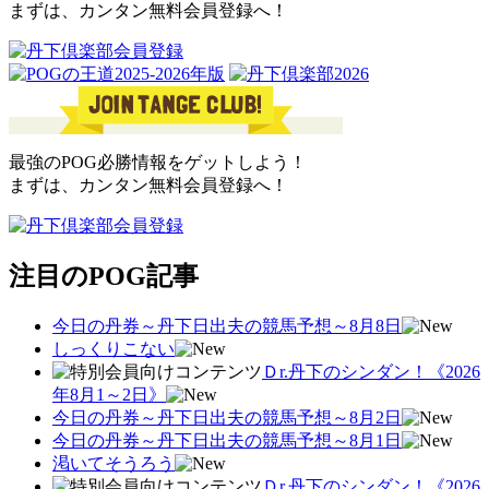
まずは、カンタン無料会員登録へ！
最強のPOG必勝情報をゲットしよう！
まずは、カンタン無料会員登録へ！
注目のPOG記事
今日の丹券～丹下日出夫の競馬予想～8月8日
しっくりこない
Ｄr.丹下のシンダン！《2026
年8月1～2日》
今日の丹券～丹下日出夫の競馬予想～8月2日
今日の丹券～丹下日出夫の競馬予想～8月1日
渇いてそうろう
Ｄr.丹下のシンダン！《2026