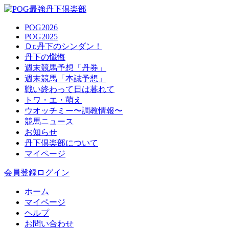
POG2026
POG2025
Ｄr.丹下のシンダン！
丹下の懺悔
週末競馬予想「丹券」
週末競馬「本誌予想」
戦い終わって日は暮れて
トワ・エ・萌え
ウオッチミー〜調教情報〜
競馬ニュース
お知らせ
丹下倶楽部について
マイページ
会員登録
ログイン
ホーム
マイページ
ヘルプ
お問い合わせ