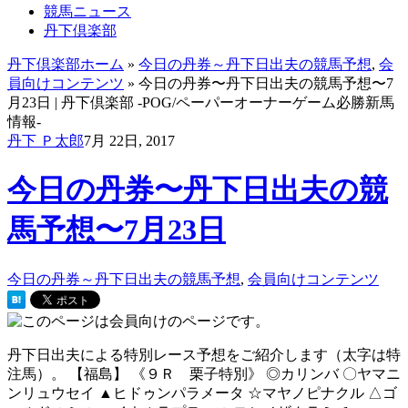
競馬ニュース
丹下倶楽部
丹下倶楽部ホーム
»
今日の丹券～丹下日出夫の競馬予想
,
会
員向けコンテンツ
» 今日の丹券〜丹下日出夫の競馬予想〜7
月23日 | 丹下倶楽部 -POG/ペーパーオーナーゲーム必勝新馬
情報-
丹下 Ｐ太郎
7月 22日, 2017
今日の丹券〜丹下日出夫の競
馬予想〜7月23日
今日の丹券～丹下日出夫の競馬予想
,
会員向けコンテンツ
丹下日出夫による特別レース予想をご紹介します（太字は特
注馬）。 【福島】 《９Ｒ 栗子特別》 ◎カリンバ 〇ヤマニ
ンリュウセイ ▲ヒドゥンパラメータ ☆マヤノピナクル △ゴ