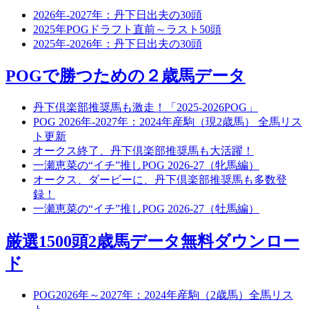
2026年-2027年：丹下日出夫の30頭
2025年POGドラフト直前～ラスト50頭
2025年-2026年：丹下日出夫の30頭
POGで勝つための２歳馬データ
丹下倶楽部推奨馬も激走！「2025-2026POG」
POG 2026年-2027年：2024年産駒（現2歳馬） 全馬リス
ト更新
オークス終了、丹下倶楽部推奨馬も大活躍！
一瀬恵菜の“イチ”推しPOG 2026-27（牝馬編）
オークス、ダービーに、丹下倶楽部推奨馬も多数登
録！
一瀬恵菜の“イチ”推しPOG 2026-27（牡馬編）
厳選1500頭2歳馬データ無料ダウンロー
ド
POG2026年～2027年：2024年産駒（2歳馬）全馬リス