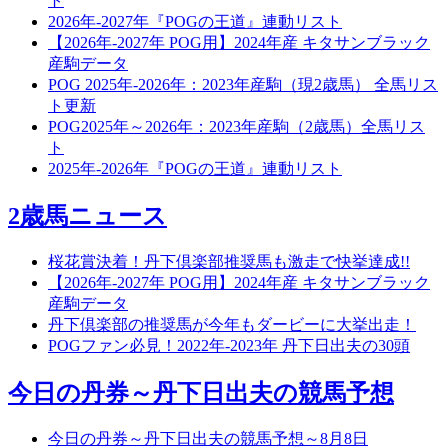
ト
2026年-2027年『POGの王道』連動リスト
【2026年-2027年 POG用】2024年産 キタサンブラック
産駒データ
POG 2025年-2026年：2023年産駒（現2歳馬） 全馬リス
ト更新
POG2025年～2026年：2023年産駒（2歳馬）全馬リス
ト
2025年-2026年『POGの王道』連動リスト
2歳馬ニュース
桜花賞決着！丹下倶楽部推奨馬も激走で快挙達成!!
【2026年-2027年 POG用】2024年産 キタサンブラック
産駒データ
丹下倶楽部の推奨馬が今年もダービーに大挙出走！
POGファン必見！2022年-2023年 丹下日出夫の30頭
今日の丹券～丹下日出夫の競馬予想
今日の丹券～丹下日出夫の競馬予想～8月8日