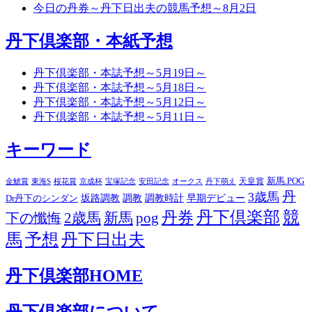
今日の丹券～丹下日出夫の競馬予想～8月2日
丹下倶楽部・本紙予想
丹下倶楽部・本誌予想～5月19日～
丹下倶楽部・本誌予想～5月18日～
丹下倶楽部・本誌予想～5月12日～
丹下倶楽部・本誌予想～5月11日～
キーワード
天皇賞
新馬.POG
桜花賞
京成杯
宝塚記念
安田記念
オークス
丹下萌え
金鯱賞
東海S
丹
3歳馬
Dr丹下のシンダン
坂路調教
調教
調教時計
早期デビュー
丹下倶楽部
競
丹券
新馬
pog
下の懺悔
2歳馬
馬
予想
丹下日出夫
丹下倶楽部HOME