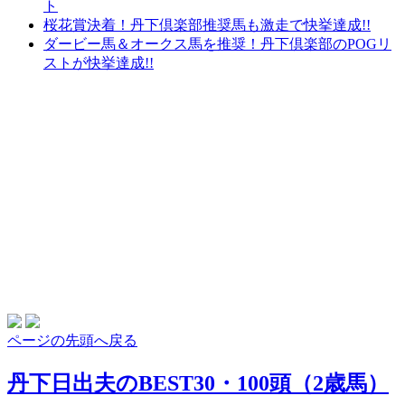
ト
桜花賞決着！丹下倶楽部推奨馬も激走で快挙達成!!
ダービー馬＆オークス馬を推奨！丹下倶楽部のPOGリ
ストが快挙達成!!
ページの先頭へ戻る
丹下日出夫のBEST30・100頭（2歳馬）