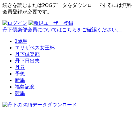
続きを読むまたはPOGデータをダウンロードするには無料
会員登録が必要です。
丹下倶楽部会員についてはこちらをご確認ください。
2歳馬
エリザベス女王杯
丹下倶楽部
丹下日出夫
丹券
予想
新馬
福島記念
競馬