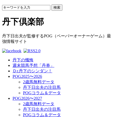
検索
丹下倶楽部
丹下日出夫が監修するPOG（ペーパーオーナーゲーム）最
強情報サイト
丹下の懺悔
週末競馬予想「丹券」
Ｄr.丹下のシンダン！
POG2025〜2026
2歳馬無料データ
丹下日出夫の注目馬
POGコラム＆データ
POG2026〜2027
2歳馬無料データ
丹下日出夫の注目馬
POGコラム＆データ