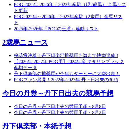
POG 2025年-2026年：2023年産駒（現2歳馬） 全馬リス
ト更新
POG2025年～2026年：2023年産駒（2歳馬）全馬リス
ト
2025年-2026年『POGの王道』連動リスト
2歳馬ニュース
桜花賞決着！丹下倶楽部推奨馬も激走で快挙達成!!
【2026年-2027年 POG用】2024年産 キタサンブラック
産駒データ
丹下倶楽部の推奨馬が今年もダービーに大挙出走！
POGファン必見！2022年-2023年 丹下日出夫の30頭
今日の丹券～丹下日出夫の競馬予想
今日の丹券～丹下日出夫の競馬予想～8月8日
今日の丹券～丹下日出夫の競馬予想～8月2日
丹下倶楽部・本紙予想