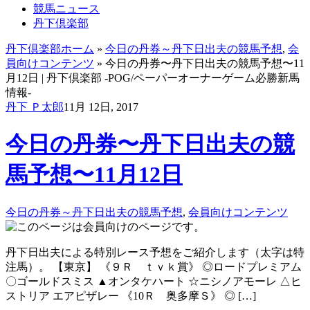
競馬ニュース
丹下倶楽部
丹下倶楽部ホーム
»
今日の丹券～丹下日出夫の競馬予想
,
会
員向けコンテンツ
» 今日の丹券〜丹下日出夫の競馬予想〜11
月12日 | 丹下倶楽部 -POG/ペーパーオーナーゲーム必勝新馬
情報-
丹下 Ｐ太郎
11月 12日, 2017
今日の丹券〜丹下日出夫の競
馬予想〜11月12日
今日の丹券～丹下日出夫の競馬予想
,
会員向けコンテンツ
丹下日出夫による特別レース予想をご紹介します（太字は特
注馬）。 【東京】 《９Ｒ ｔｖｋ賞》 ◎ロードプレミアム
〇ゴールドスミス ▲オンタケハート ☆ニシノアモーレ △ヒ
ストリア エアピザレー 《10Ｒ 奥多摩Ｓ》 ◎ […]