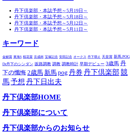
丹下倶楽部・本誌予想～5月19日～
丹下倶楽部・本誌予想～5月18日～
丹下倶楽部・本誌予想～5月12日～
丹下倶楽部・本誌予想～5月11日～
キーワード
天皇賞
新馬.POG
桜花賞
京成杯
宝塚記念
安田記念
オークス
丹下萌え
金鯱賞
東海S
丹
3歳馬
Dr丹下のシンダン
坂路調教
調教
調教時計
早期デビュー
丹下倶楽部
競
丹券
新馬
pog
下の懺悔
2歳馬
馬
予想
丹下日出夫
丹下倶楽部HOME
丹下倶楽部について
丹下倶楽部からのお知らせ