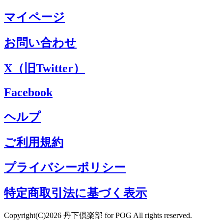
マイページ
お問い合わせ
X（旧Twitter）
Facebook
ヘルプ
ご利用規約
プライバシーポリシー
特定商取引法に基づく表示
Copyright(C)2026 丹下倶楽部 for POG All rights reserved.