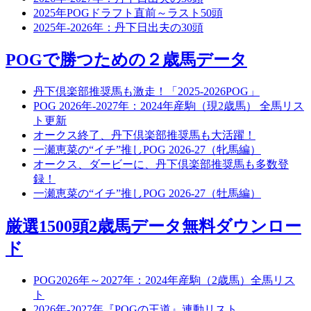
2025年POGドラフト直前～ラスト50頭
2025年-2026年：丹下日出夫の30頭
POGで勝つための２歳馬データ
丹下倶楽部推奨馬も激走！「2025-2026POG」
POG 2026年-2027年：2024年産駒（現2歳馬） 全馬リス
ト更新
オークス終了、丹下倶楽部推奨馬も大活躍！
一瀬恵菜の“イチ”推しPOG 2026-27（牝馬編）
オークス、ダービーに、丹下倶楽部推奨馬も多数登
録！
一瀬恵菜の“イチ”推しPOG 2026-27（牡馬編）
厳選1500頭2歳馬データ無料ダウンロー
ド
POG2026年～2027年：2024年産駒（2歳馬）全馬リス
ト
2026年-2027年『POGの王道』連動リスト