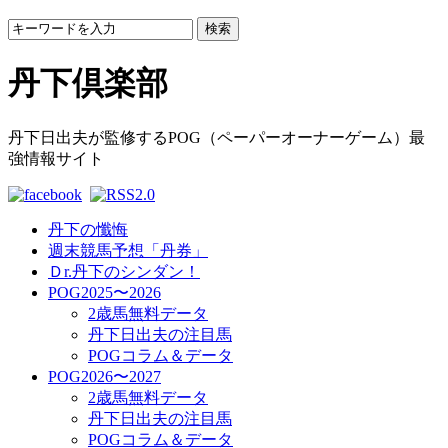
検索
丹下倶楽部
丹下日出夫が監修するPOG（ペーパーオーナーゲーム）最
強情報サイト
丹下の懺悔
週末競馬予想「丹券」
Ｄr.丹下のシンダン！
POG2025〜2026
2歳馬無料データ
丹下日出夫の注目馬
POGコラム＆データ
POG2026〜2027
2歳馬無料データ
丹下日出夫の注目馬
POGコラム＆データ