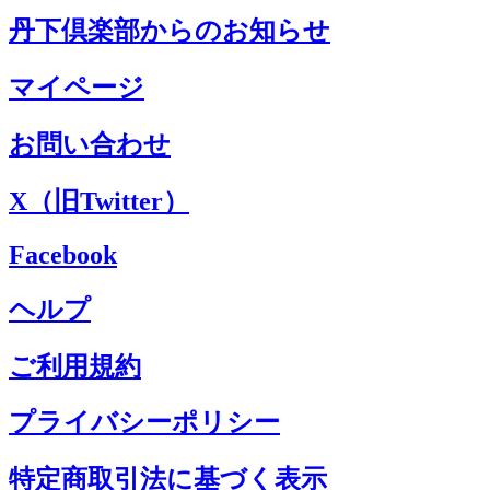
丹下倶楽部からのお知らせ
マイページ
お問い合わせ
X（旧Twitter）
Facebook
ヘルプ
ご利用規約
プライバシーポリシー
特定商取引法に基づく表示