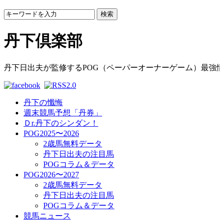
検索
丹下倶楽部
丹下日出夫が監修するPOG（ペーパーオーナーゲーム）最強
丹下の懺悔
週末競馬予想「丹券」
Ｄr.丹下のシンダン！
POG2025〜2026
2歳馬無料データ
丹下日出夫の注目馬
POGコラム＆データ
POG2026〜2027
2歳馬無料データ
丹下日出夫の注目馬
POGコラム＆データ
競馬ニュース