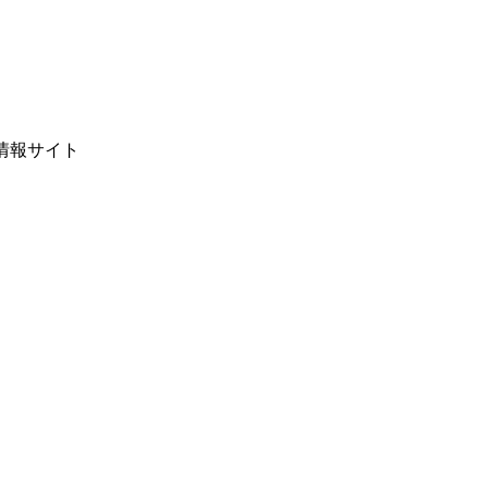
情報サイト