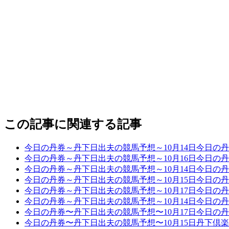
この記事に関連する記事
今日の丹券～丹下日出夫の競馬予想～10月14日
今日の丹
今日の丹券～丹下日出夫の競馬予想～10月16日
今日の丹
今日の丹券～丹下日出夫の競馬予想～10月14日
今日の丹
今日の丹券～丹下日出夫の競馬予想～10月15日
今日の丹
今日の丹券～丹下日出夫の競馬予想～10月17日
今日の丹
今日の丹券～丹下日出夫の競馬予想～10月14日
今日の丹
今日の丹券〜丹下日出夫の競馬予想〜10月17日
今日の丹
今日の丹券〜丹下日出夫の競馬予想〜10月15日
丹下倶楽