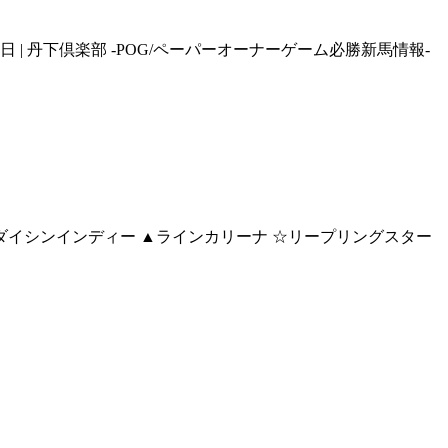
 | 丹下倶楽部 -POG/ペーパーオーナーゲーム必勝新馬情報-
ダイシンインディー ▲ラインカリーナ ☆リープリングスター