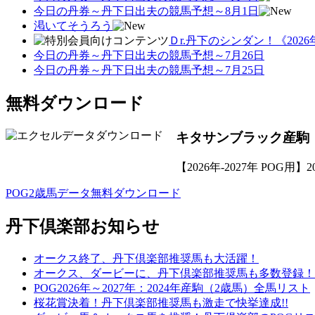
今日の丹券～丹下日出夫の競馬予想～8月1日
渇いてそうろう
Ｄr.丹下のシンダン！《2026
今日の丹券～丹下日出夫の競馬予想～7月26日
今日の丹券～丹下日出夫の競馬予想～7月25日
無料ダウンロード
キタサンブラック産駒
【2026年-2027年 P
POG2歳馬データ無料ダウンロード
丹下倶楽部お知らせ
オークス終了、丹下倶楽部推奨馬も大活躍！
オークス、ダービーに、丹下倶楽部推奨馬も多数登録！
POG2026年～2027年：2024年産駒（2歳馬）全馬リスト
桜花賞決着！丹下倶楽部推奨馬も激走で快挙達成!!