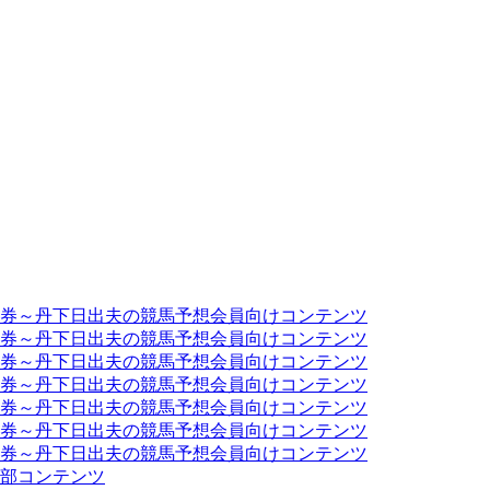
券～丹下日出夫の競馬予想
会員向けコンテンツ
券～丹下日出夫の競馬予想
会員向けコンテンツ
券～丹下日出夫の競馬予想
会員向けコンテンツ
券～丹下日出夫の競馬予想
会員向けコンテンツ
券～丹下日出夫の競馬予想
会員向けコンテンツ
券～丹下日出夫の競馬予想
会員向けコンテンツ
券～丹下日出夫の競馬予想
会員向けコンテンツ
部コンテンツ