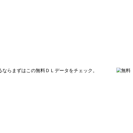
に備えるならまずはこの無料ＤＬデータをチェック。