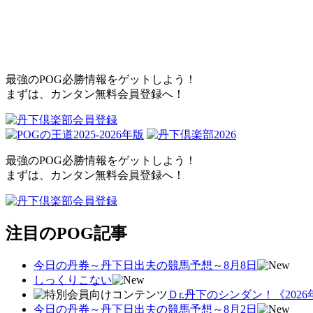
最強のPOG必勝情報をゲットしよう！
まずは、カンタン無料会員登録へ！
最強のPOG必勝情報をゲットしよう！
まずは、カンタン無料会員登録へ！
注目のPOG記事
今日の丹券～丹下日出夫の競馬予想～8月8日
しっくりこない
Ｄr.丹下のシンダン！《2026
今日の丹券～丹下日出夫の競馬予想～8月2日