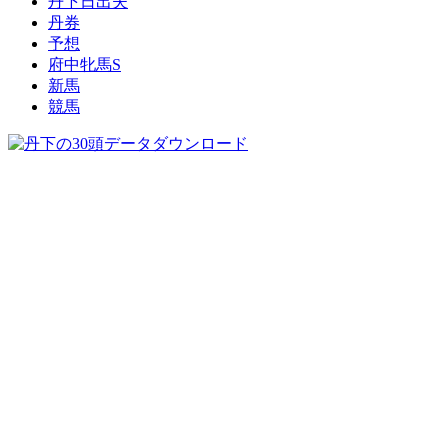
丹下日出夫
丹券
予想
府中牝馬S
新馬
競馬