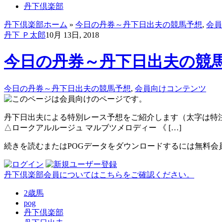
丹下倶楽部
丹下倶楽部ホーム
»
今日の丹券～丹下日出夫の競馬予想
,
会員
丹下 Ｐ太郎
10月 13日, 2018
今日の丹券～丹下日出夫の競馬予
今日の丹券～丹下日出夫の競馬予想
,
会員向けコンテンツ
丹下日出夫による特別レース予想をご紹介します（太字は特注馬
△ロークアルルージュ マルブツメロディー 《 […]
続きを読むまたはPOGデータをダウンロードするには無料会
丹下倶楽部会員についてはこちらをご確認ください。
2歳馬
pog
丹下倶楽部