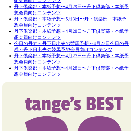
想
会員向けコンテンツ
丹下倶楽部・本紙予想〜4月29日〜
丹下倶楽部・本紙予
想
会員向けコンテンツ
丹下倶楽部・本紙予想〜5月3日〜
丹下倶楽部・本紙予
想
会員向けコンテンツ
丹下倶楽部・本紙予想～4月28日〜
丹下倶楽部・本紙予
想
会員向けコンテンツ
今日の丹券～丹下日出夫の競馬予想～4月27日
今日の丹
券～丹下日出夫の競馬予想
会員向けコンテンツ
丹下倶楽部・本紙予想〜4月27日〜
丹下倶楽部・本紙予
想
会員向けコンテンツ
丹下倶楽部・本紙予想〜4月28日〜
丹下倶楽部・本紙予
想
会員向けコンテンツ