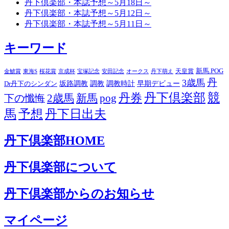
丹下倶楽部・本誌予想～5月18日～
丹下倶楽部・本誌予想～5月12日～
丹下倶楽部・本誌予想～5月11日～
キーワード
天皇賞
新馬.POG
桜花賞
京成杯
宝塚記念
安田記念
オークス
丹下萌え
金鯱賞
東海S
丹
3歳馬
Dr丹下のシンダン
坂路調教
調教
調教時計
早期デビュー
丹下倶楽部
競
丹券
新馬
pog
下の懺悔
2歳馬
馬
予想
丹下日出夫
丹下倶楽部HOME
丹下倶楽部について
丹下倶楽部からのお知らせ
マイページ