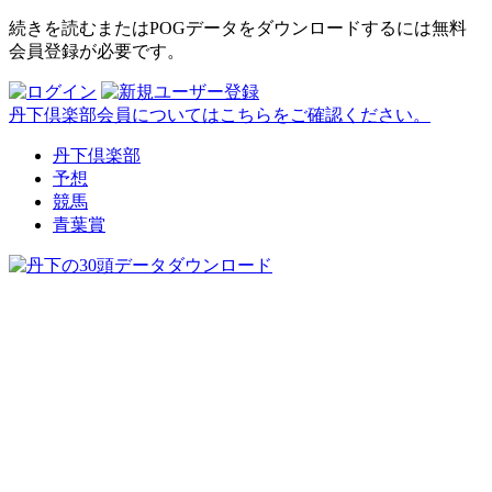
続きを読むまたはPOGデータをダウンロードするには無料
会員登録が必要です。
丹下倶楽部会員についてはこちらをご確認ください。
丹下倶楽部
予想
競馬
青葉賞