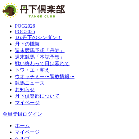
POG2026
POG2025
Ｄr.丹下のシンダン！
丹下の懺悔
週末競馬予想「丹券」
週末競馬「本誌予想」
戦い終わって日は暮れて
トワ・エ・萌え
ウオッチミー〜調教情報〜
競馬ニュース
お知らせ
丹下倶楽部について
マイページ
会員登録
ログイン
ホーム
マイページ
ヘルプ