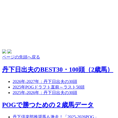
ページの先頭へ戻る
丹下日出夫のBEST30・100頭（2歳馬）
2026年-2027年：丹下日出夫の30頭
2025年POGドラフト直前～ラスト50頭
2025年-2026年：丹下日出夫の30頭
POGで勝つための２歳馬データ
丹下倶楽部推奨馬も激走！「2025-2026POG」