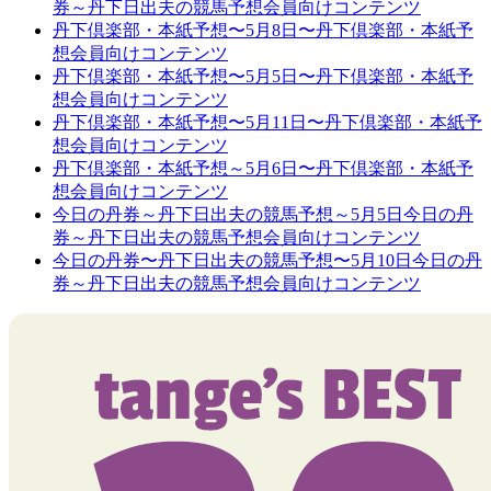
券～丹下日出夫の競馬予想
会員向けコンテンツ
丹下倶楽部・本紙予想〜5月8日〜
丹下倶楽部・本紙予
想
会員向けコンテンツ
丹下倶楽部・本紙予想〜5月5日〜
丹下倶楽部・本紙予
想
会員向けコンテンツ
丹下倶楽部・本紙予想〜5月11日〜
丹下倶楽部・本紙予
想
会員向けコンテンツ
丹下倶楽部・本紙予想～5月6日〜
丹下倶楽部・本紙予
想
会員向けコンテンツ
今日の丹券～丹下日出夫の競馬予想～5月5日
今日の丹
券～丹下日出夫の競馬予想
会員向けコンテンツ
今日の丹券〜丹下日出夫の競馬予想〜5月10日
今日の丹
券～丹下日出夫の競馬予想
会員向けコンテンツ