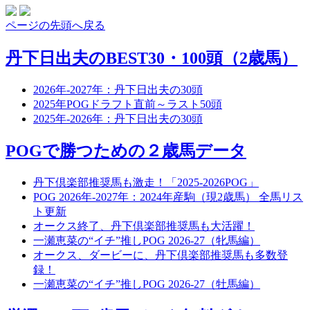
ページの先頭へ戻る
丹下日出夫のBEST30・100頭（2歳馬）
2026年-2027年：丹下日出夫の30頭
2025年POGドラフト直前～ラスト50頭
2025年-2026年：丹下日出夫の30頭
POGで勝つための２歳馬データ
丹下倶楽部推奨馬も激走！「2025-2026POG」
POG 2026年-2027年：2024年産駒（現2歳馬） 全馬リス
ト更新
オークス終了、丹下倶楽部推奨馬も大活躍！
一瀬恵菜の“イチ”推しPOG 2026-27（牝馬編）
オークス、ダービーに、丹下倶楽部推奨馬も多数登
録！
一瀬恵菜の“イチ”推しPOG 2026-27（牡馬編）