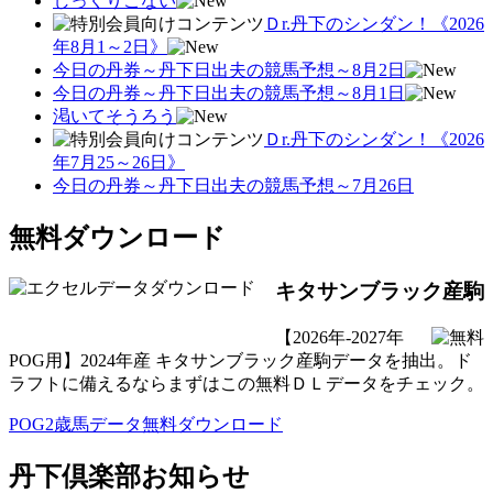
しっくりこない
Ｄr.丹下のシンダン！《2026
年8月1～2日》
今日の丹券～丹下日出夫の競馬予想～8月2日
今日の丹券～丹下日出夫の競馬予想～8月1日
渇いてそうろう
Ｄr.丹下のシンダン！《2026
年7月25～26日》
今日の丹券～丹下日出夫の競馬予想～7月26日
無料ダウンロード
キタサンブラック産駒
【2026年-2027年
POG用】2024年産 キタサンブラック産駒データを抽出。ド
ラフトに備えるならまずはこの無料ＤＬデータをチェック。
POG2歳馬データ無料ダウンロード
丹下倶楽部お知らせ