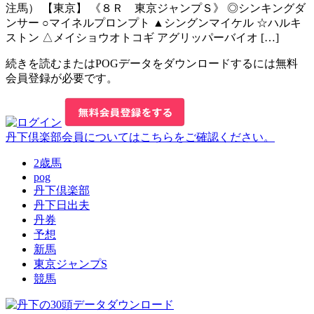
注馬） 【東京】 《８Ｒ 東京ジャンプＳ》 ◎シンキングダ
ンサー ○マイネルプロンプト ▲シングンマイケル ☆ハルキ
ストン △メイショウオトコギ アグリッパーバイオ […]
続きを読むまたはPOGデータをダウンロードするには無料
会員登録が必要です。
丹下倶楽部会員についてはこちらをご確認ください。
2歳馬
pog
丹下倶楽部
丹下日出夫
丹券
予想
新馬
東京ジャンプS
競馬