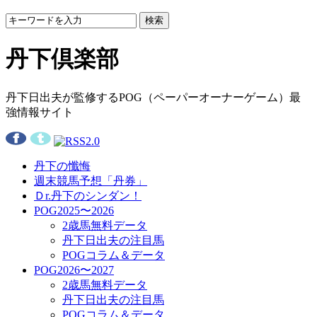
検索
丹下倶楽部
丹下日出夫が監修するPOG（ペーパーオーナーゲーム）最
強情報サイト
丹下の懺悔
週末競馬予想「丹券」
Ｄr.丹下のシンダン！
POG2025〜2026
2歳馬無料データ
丹下日出夫の注目馬
POGコラム＆データ
POG2026〜2027
2歳馬無料データ
丹下日出夫の注目馬
POGコラム＆データ