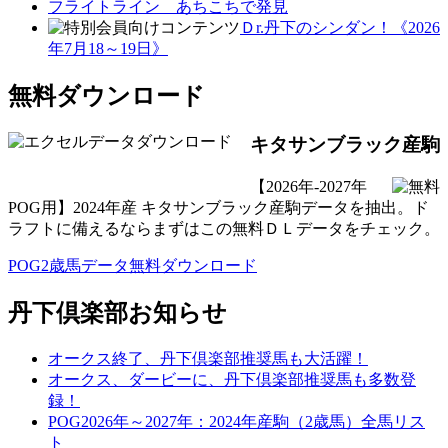
フライトライン あちこちで発見
Ｄr.丹下のシンダン！《2026
年7月18～19日》
無料ダウンロード
キタサンブラック産駒
【2026年-2027年
POG用】2024年産 キタサンブラック産駒データを抽出。ド
ラフトに備えるならまずはこの無料ＤＬデータをチェック。
POG2歳馬データ無料ダウンロード
丹下倶楽部お知らせ
オークス終了、丹下倶楽部推奨馬も大活躍！
オークス、ダービーに、丹下倶楽部推奨馬も多数登
録！
POG2026年～2027年：2024年産駒（2歳馬）全馬リス
ト