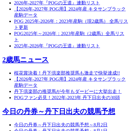
2026年-2027年『POGの王道』連動リスト
【2026年-2027年 POG用】2024年産 キタサンブラック
産駒データ
POG 2025年-2026年：2023年産駒（現2歳馬） 全馬リス
ト更新
POG2025年～2026年：2023年産駒（2歳馬）全馬リス
ト
2025年-2026年『POGの王道』連動リスト
2歳馬ニュース
桜花賞決着！丹下倶楽部推奨馬も激走で快挙達成!!
【2026年-2027年 POG用】2024年産 キタサンブラック
産駒データ
丹下倶楽部の推奨馬が今年もダービーに大挙出走！
POGファン必見！2022年-2023年 丹下日出夫の30頭
今日の丹券～丹下日出夫の競馬予想
今日の丹券～丹下日出夫の競馬予想～8月2日
今日の丹券～丹下日出夫の競馬予想～8月1日