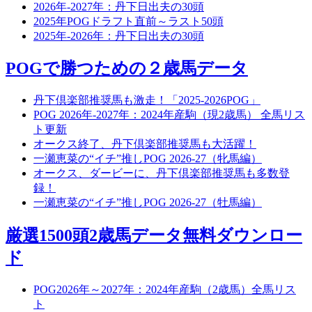
2026年-2027年：丹下日出夫の30頭
2025年POGドラフト直前～ラスト50頭
2025年-2026年：丹下日出夫の30頭
POGで勝つための２歳馬データ
丹下倶楽部推奨馬も激走！「2025-2026POG」
POG 2026年-2027年：2024年産駒（現2歳馬） 全馬リス
ト更新
オークス終了、丹下倶楽部推奨馬も大活躍！
一瀬恵菜の“イチ”推しPOG 2026-27（牝馬編）
オークス、ダービーに、丹下倶楽部推奨馬も多数登
録！
一瀬恵菜の“イチ”推しPOG 2026-27（牡馬編）
厳選1500頭2歳馬データ無料ダウンロー
ド
POG2026年～2027年：2024年産駒（2歳馬）全馬リス
ト