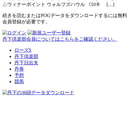
△ウィナーポイント ウォルフズハウル 《10Ｒ […]
続きを読むまたはPOGデータをダウンロードするには無料
会員登録が必要です。
丹下倶楽部会員についてはこちらをご確認ください。
ローズS
丹下倶楽部
丹下日出夫
丹券
予想
競馬