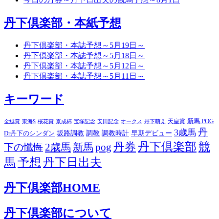
丹下倶楽部・本紙予想
丹下倶楽部・本誌予想～5月19日～
丹下倶楽部・本誌予想～5月18日～
丹下倶楽部・本誌予想～5月12日～
丹下倶楽部・本誌予想～5月11日～
キーワード
天皇賞
新馬.POG
桜花賞
京成杯
宝塚記念
安田記念
オークス
丹下萌え
金鯱賞
東海S
丹
3歳馬
Dr丹下のシンダン
坂路調教
調教
調教時計
早期デビュー
丹下倶楽部
競
丹券
新馬
pog
下の懺悔
2歳馬
馬
予想
丹下日出夫
丹下倶楽部HOME
丹下倶楽部について