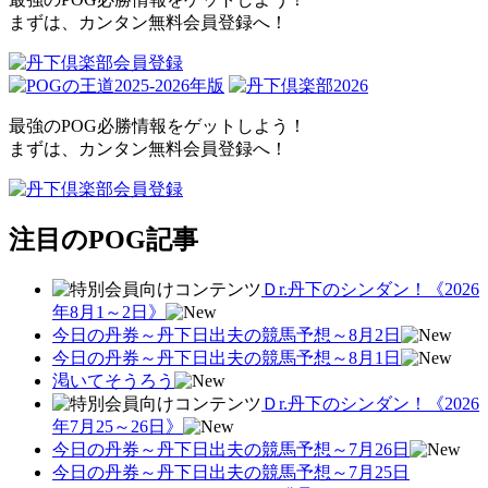
まずは、カンタン無料会員登録へ！
最強のPOG必勝情報をゲットしよう！
まずは、カンタン無料会員登録へ！
注目のPOG記事
Ｄr.丹下のシンダン！《2026
年8月1～2日》
今日の丹券～丹下日出夫の競馬予想～8月2日
今日の丹券～丹下日出夫の競馬予想～8月1日
渇いてそうろう
Ｄr.丹下のシンダン！《2026
年7月25～26日》
今日の丹券～丹下日出夫の競馬予想～7月26日
今日の丹券～丹下日出夫の競馬予想～7月25日