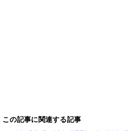
この記事に関連する記事