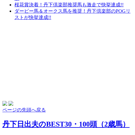
桜花賞決着！丹下倶楽部推奨馬も激走で快挙達成!!
ダービー馬＆オークス馬を推奨！丹下倶楽部のPOGリ
ストが快挙達成!!
ページの先頭へ戻る
丹下日出夫のBEST30・100頭（2歳馬）