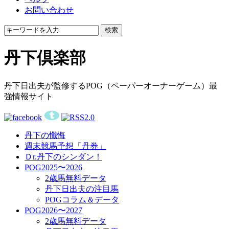
お問い合わせ
検索
丹下倶楽部
丹下日出夫が監修するPOG（ペーパーオーナーゲーム）最
強情報サイト
丹下の懺悔
週末競馬予想「丹券」
Ｄr.丹下のシンダン！
POG2025〜2026
2歳馬無料データ
丹下日出夫の注目馬
POGコラム＆データ
POG2026〜2027
2歳馬無料データ