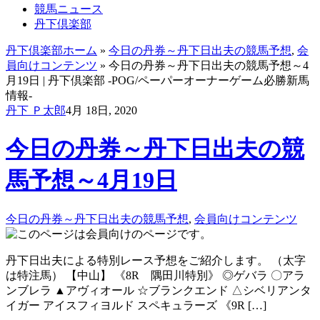
競馬ニュース
丹下倶楽部
丹下倶楽部ホーム
»
今日の丹券～丹下日出夫の競馬予想
,
会
員向けコンテンツ
» 今日の丹券～丹下日出夫の競馬予想～4
月19日 | 丹下倶楽部 -POG/ペーパーオーナーゲーム必勝新馬
情報-
丹下 Ｐ太郎
4月 18日, 2020
今日の丹券～丹下日出夫の競
馬予想～4月19日
今日の丹券～丹下日出夫の競馬予想
,
会員向けコンテンツ
丹下日出夫による特別レース予想をご紹介します。 （太字
は特注馬） 【中山】 《8R 隅田川特別》 ◎ゲバラ 〇アラ
ンブレラ ▲アヴィオール ☆ブランクエンド △シベリアンタ
イガー アイスフィヨルド スペキュラーズ 《9R […]