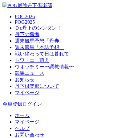
POG2026
POG2025
Ｄr.丹下のシンダン！
丹下の懺悔
週末競馬予想「丹券」
週末競馬「本誌予想」
戦い終わって日は暮れて
トワ・エ・萌え
ウオッチミー〜調教情報〜
競馬ニュース
お知らせ
丹下倶楽部について
マイページ
会員登録
ログイン
ホーム
マイページ
ヘルプ
お問い合わせ