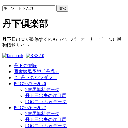
検索
丹下倶楽部
丹下日出夫が監修するPOG（ペーパーオーナーゲーム）最
強情報サイト
丹下の懺悔
週末競馬予想「丹券」
Ｄr.丹下のシンダン！
POG2025〜2026
2歳馬無料データ
丹下日出夫の注目馬
POGコラム＆データ
POG2026〜2027
2歳馬無料データ
丹下日出夫の注目馬
POGコラム＆データ