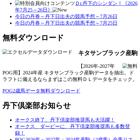
Ｄr.丹下のシンダン！《2026
年7月25～26日》
今日の丹券～丹下日出夫の競馬予想～7月26日
今日の丹券～丹下日出夫の競馬予想～7月25日
無料ダウンロード
キタサンブラック産駒
【2026年-2027年
POG用】2024年産 キタサンブラック産駒データを抽出。ド
ラフトに備えるならまずはこの無料ＤＬデータをチェック。
POG2歳馬データ無料ダウンロード
丹下倶楽部お知らせ
オークス終了、丹下倶楽部推奨馬も大活躍！
オークス、ダービーに、丹下倶楽部推奨馬も多数登
録！
POG2026年～2027年：2024年産駒（2歳馬）全馬リス