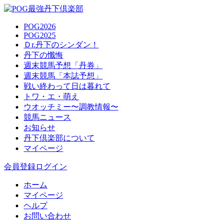
POG2026
POG2025
Ｄr.丹下のシンダン！
丹下の懺悔
週末競馬予想「丹券」
週末競馬「本誌予想」
戦い終わって日は暮れて
トワ・エ・萌え
ウオッチミー〜調教情報〜
競馬ニュース
お知らせ
丹下倶楽部について
マイページ
会員登録
ログイン
ホーム
マイページ
ヘルプ
お問い合わせ