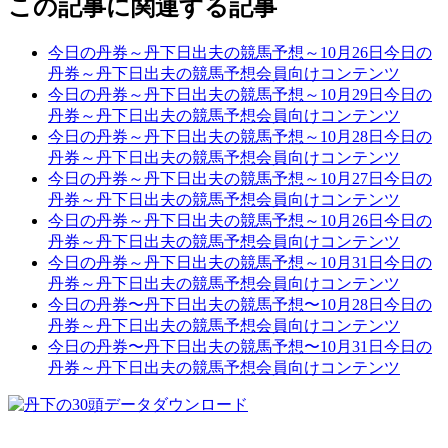
この記事に関連する記事
今日の丹券～丹下日出夫の競馬予想～10月26日
今日の
丹券～丹下日出夫の競馬予想
会員向けコンテンツ
今日の丹券～丹下日出夫の競馬予想～10月29日
今日の
丹券～丹下日出夫の競馬予想
会員向けコンテンツ
今日の丹券～丹下日出夫の競馬予想～10月28日
今日の
丹券～丹下日出夫の競馬予想
会員向けコンテンツ
今日の丹券～丹下日出夫の競馬予想～10月27日
今日の
丹券～丹下日出夫の競馬予想
会員向けコンテンツ
今日の丹券～丹下日出夫の競馬予想～10月26日
今日の
丹券～丹下日出夫の競馬予想
会員向けコンテンツ
今日の丹券～丹下日出夫の競馬予想～10月31日
今日の
丹券～丹下日出夫の競馬予想
会員向けコンテンツ
今日の丹券〜丹下日出夫の競馬予想〜10月28日
今日の
丹券～丹下日出夫の競馬予想
会員向けコンテンツ
今日の丹券〜丹下日出夫の競馬予想〜10月31日
今日の
丹券～丹下日出夫の競馬予想
会員向けコンテンツ