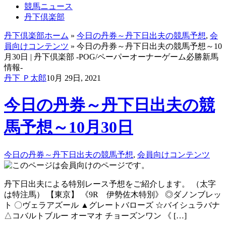
競馬ニュース
丹下倶楽部
丹下倶楽部ホーム
»
今日の丹券～丹下日出夫の競馬予想
,
会
員向けコンテンツ
» 今日の丹券～丹下日出夫の競馬予想～10
月30日 | 丹下倶楽部 -POG/ペーパーオーナーゲーム必勝新馬
情報-
丹下 Ｐ太郎
10月 29日, 2021
今日の丹券～丹下日出夫の競
馬予想～10月30日
今日の丹券～丹下日出夫の競馬予想
,
会員向けコンテンツ
丹下日出夫による特別レース予想をご紹介します。 （太字
は特注馬） 【東京】 《9R 伊勢佐木特別》 ◎ダノンブレッ
ト 〇ヴェラアズール ▲グレートバローズ ☆バイシュラバナ
△コバルトブルー オーマオ チョーズンワン 《 […]