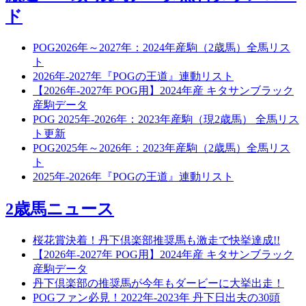
ド
POG2026年～2027年：2024年産駒（2歳馬）全馬リス
ト
2026年-2027年『POGの王道』連動リスト
【2026年-2027年 POG用】2024年産 キタサンブラック
産駒データ
POG 2025年-2026年：2023年産駒（現2歳馬） 全馬リス
ト更新
POG2025年～2026年：2023年産駒（2歳馬）全馬リス
ト
2025年-2026年『POGの王道』連動リスト
2歳馬ニュース
桜花賞決着！丹下倶楽部推奨馬も激走で快挙達成!!
【2026年-2027年 POG用】2024年産 キタサンブラック
産駒データ
丹下倶楽部の推奨馬が今年もダービーに大挙出走！
POGファン必見！2022年-2023年 丹下日出夫の30頭