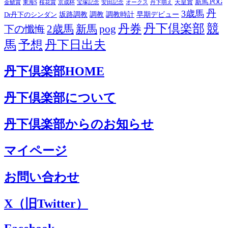
天皇賞
新馬.POG
桜花賞
京成杯
宝塚記念
安田記念
オークス
丹下萌え
金鯱賞
東海S
丹
3歳馬
Dr丹下のシンダン
坂路調教
調教
調教時計
早期デビュー
丹下倶楽部
競
丹券
新馬
pog
下の懺悔
2歳馬
馬
予想
丹下日出夫
丹下倶楽部HOME
丹下倶楽部について
丹下倶楽部からのお知らせ
マイページ
お問い合わせ
X（旧Twitter）