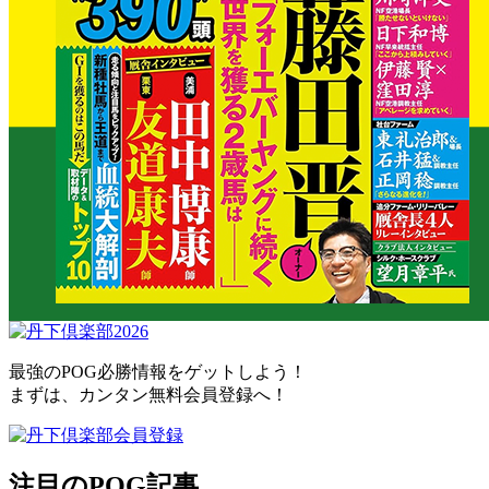
最強のPOG必勝情報をゲットしよう！
まずは、カンタン無料会員登録へ！
注目のPOG記事