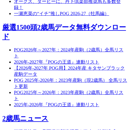
オークス、ダービーに、丹下倶楽部推奨馬も多数登
録！
一瀬恵菜の“イチ”推しPOG 2026-27（牡馬編）
厳選1500頭2歳馬データ無料ダウンロー
ド
POG2026年～2027年：2024年産駒（2歳馬）全馬リス
ト
2026年-2027年『POGの王道』連動リスト
【2026年-2027年 POG用】2024年産 キタサンブラック
産駒データ
POG 2025年-2026年：2023年産駒（現2歳馬） 全馬リス
ト更新
POG2025年～2026年：2023年産駒（2歳馬）全馬リス
ト
2025年-2026年『POGの王道』連動リスト
2歳馬ニュース