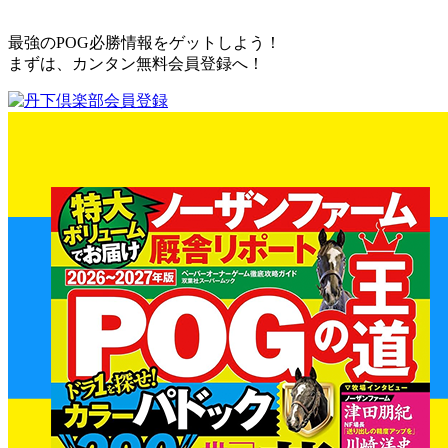
最強のPOG必勝情報をゲットしよう！
まずは、カンタン無料会員登録へ！