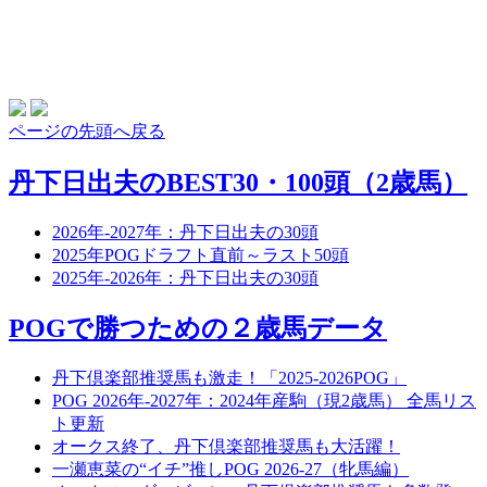
ページの先頭へ戻る
丹下日出夫のBEST30・100頭（2歳馬）
2026年-2027年：丹下日出夫の30頭
2025年POGドラフト直前～ラスト50頭
2025年-2026年：丹下日出夫の30頭
POGで勝つための２歳馬データ
丹下倶楽部推奨馬も激走！「2025-2026POG」
POG 2026年-2027年：2024年産駒（現2歳馬） 全馬リス
ト更新
オークス終了、丹下倶楽部推奨馬も大活躍！
一瀬恵菜の“イチ”推しPOG 2026-27（牝馬編）