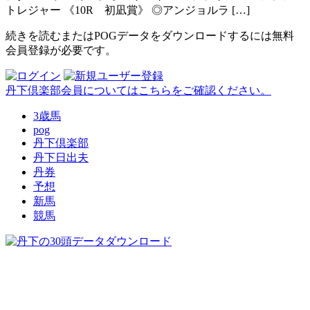
トレジャー 《10R 初凪賞》 ◎アンジョルラ […]
続きを読むまたはPOGデータをダウンロードするには無料
会員登録が必要です。
丹下倶楽部会員についてはこちらをご確認ください。
3歳馬
pog
丹下倶楽部
丹下日出夫
丹券
予想
新馬
競馬