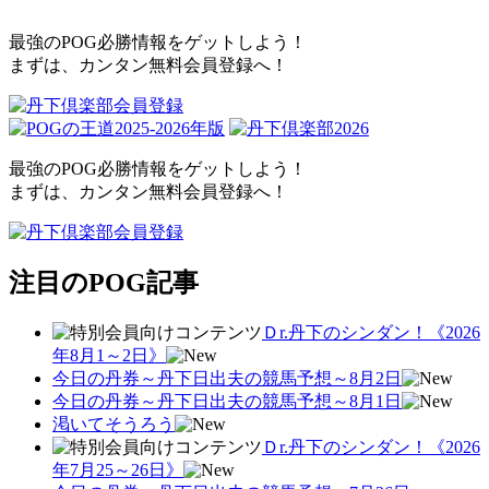
最強のPOG必勝情報をゲットしよう！
まずは、カンタン無料会員登録へ！
最強のPOG必勝情報をゲットしよう！
まずは、カンタン無料会員登録へ！
注目のPOG記事
Ｄr.丹下のシンダン！《2026
年8月1～2日》
今日の丹券～丹下日出夫の競馬予想～8月2日
今日の丹券～丹下日出夫の競馬予想～8月1日
渇いてそうろう
Ｄr.丹下のシンダン！《2026
年7月25～26日》