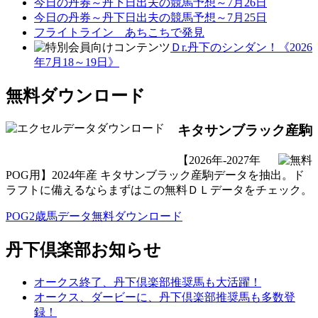
今日の丹券～丹下日出夫の競馬予想～7月26日
今日の丹券～丹下日出夫の競馬予想～7月25日
フライトライン あちこちで発見
Ｄr.丹下のシンダン！《2026
年7月18～19日》
無料ダウンロード
キタサンブラック産駒
【2026年-2027年
POG用】2024年産 キタサンブラック産駒データを抽出。ド
ラフトに備えるならまずはこの無料ＤＬデータをチェック。
POG2歳馬データ無料ダウンロード
丹下倶楽部お知らせ
オークス終了、丹下倶楽部推奨馬も大活躍！
オークス、ダービーに、丹下倶楽部推奨馬も多数登
録！