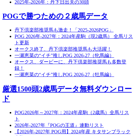
2025年-2026年：丹下日出夫の30頭
POGで勝つための２歳馬データ
丹下倶楽部推奨馬も激走！「2025-2026POG」
POG 2026年-2027年：2024年産駒（現2歳馬） 全馬リス
ト更新
オークス終了、丹下倶楽部推奨馬も大活躍！
一瀬恵菜の“イチ”推しPOG 2026-27（牝馬編）
オークス、ダービーに、丹下倶楽部推奨馬も多数登
録！
一瀬恵菜の“イチ”推しPOG 2026-27（牡馬編）
厳選1500頭2歳馬データ無料ダウンロー
ド
POG2026年～2027年：2024年産駒（2歳馬）全馬リス
ト
2026年-2027年『POGの王道』連動リスト
【2026年-2027年 POG用】2024年産 キタサンブラック