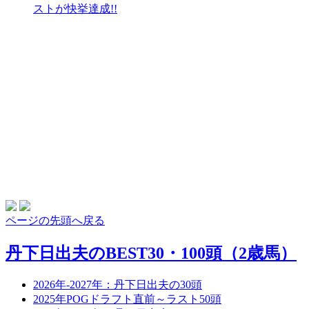
ストが快挙達成!!
ページの先頭へ戻る
丹下日出夫のBEST30・100頭（2歳馬）
2026年-2027年：丹下日出夫の30頭
2025年POGドラフト直前～ラスト50頭