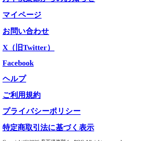
マイページ
お問い合わせ
X（旧Twitter）
Facebook
ヘルプ
ご利用規約
プライバシーポリシー
特定商取引法に基づく表示