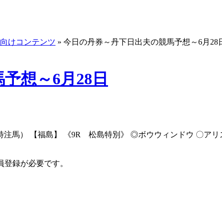
向けコンテンツ
» 今日の丹券～丹下日出夫の競馬予想～6月28日
予想～6月28日
馬） 【福島】 《9R 松島特別》 ◎ボウウィンドウ 〇アリ
員登録が必要です。