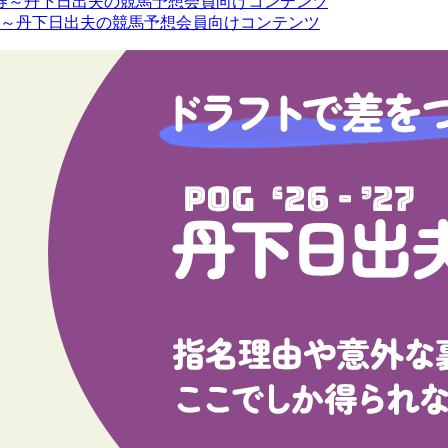
券～丹下日出夫の競馬予想
会員向けコンテンツ
～丹下日出夫の競馬予想
会員向けコンテンツ