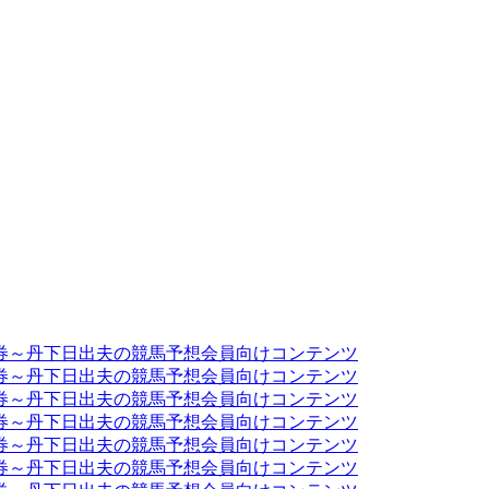
券～丹下日出夫の競馬予想
会員向けコンテンツ
券～丹下日出夫の競馬予想
会員向けコンテンツ
券～丹下日出夫の競馬予想
会員向けコンテンツ
券～丹下日出夫の競馬予想
会員向けコンテンツ
券～丹下日出夫の競馬予想
会員向けコンテンツ
券～丹下日出夫の競馬予想
会員向けコンテンツ