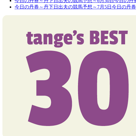
今日の丹券～丹下日出夫の競馬予想～6月30日
今日の丹
今日の丹券～丹下日出夫の競馬予想～7月5日
今日の丹券