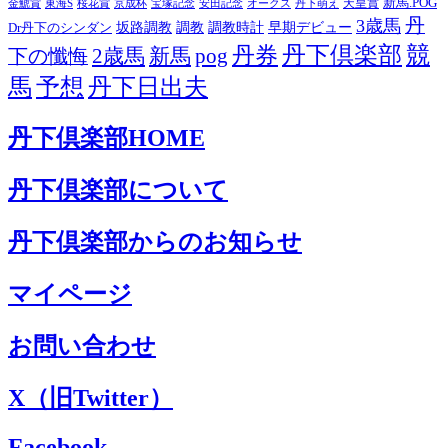
天皇賞
新馬.POG
桜花賞
京成杯
宝塚記念
安田記念
オークス
丹下萌え
金鯱賞
東海S
丹
3歳馬
Dr丹下のシンダン
坂路調教
調教
調教時計
早期デビュー
丹下倶楽部
競
丹券
新馬
pog
下の懺悔
2歳馬
馬
予想
丹下日出夫
丹下倶楽部HOME
丹下倶楽部について
丹下倶楽部からのお知らせ
マイページ
お問い合わせ
X（旧Twitter）
Facebook