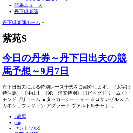
競馬ニュース
丹下倶楽部
丹下倶楽部ホーム
»
紫苑S
今日の丹券～丹下日出夫の競
馬予想～9月7日
丹下日出夫による特別レース予想をご紹介します。（太字は
特注馬） 【中山】 《9R 浦安特別》 ◎ビッグドリーム 〇
モンドプリューム ▲タッカージーティー ☆ロサンゼルス △
カネショウレジェン アグラード ヴァルドルチャ […]
2歳馬
pog
セントウルS