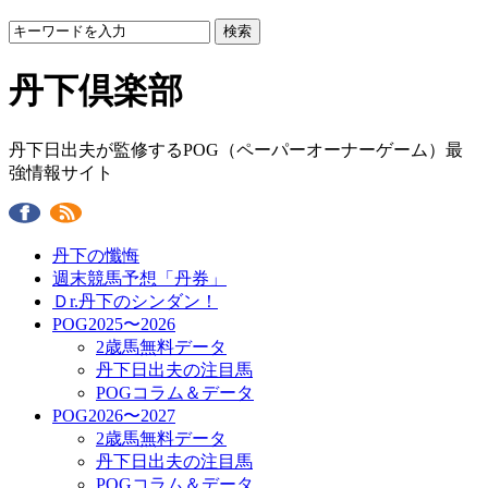
検索
丹下倶楽部
丹下日出夫が監修するPOG（ペーパーオーナーゲーム）最
強情報サイト
丹下の懺悔
週末競馬予想「丹券」
Ｄr.丹下のシンダン！
POG2025〜2026
2歳馬無料データ
丹下日出夫の注目馬
POGコラム＆データ
POG2026〜2027
2歳馬無料データ
丹下日出夫の注目馬
POGコラム＆データ