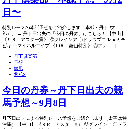
日〜
特別レースの本紙予想をご紹介します（本紙・丹下P太
郎）。 → 丹下日出夫の「今日の丹券」はこちら！ 【中山】
《９Ｒ アスター賞》 ◎グレイシア 〇ドラウプニル ▲ミチ
ビキ ☆マイネルエイブ 《10Ｒ 鋸山特別》 ◎アナ […]
丹下倶楽部
予想
競馬
紫苑S
今日の丹券～丹下日出夫の競
馬予想～9月8日
丹下日出夫による特別レース予想をご紹介します（太字は特
注馬） 【中山】 《９Ｒ アスター賞》 ◎グレイシア 〇ドラ