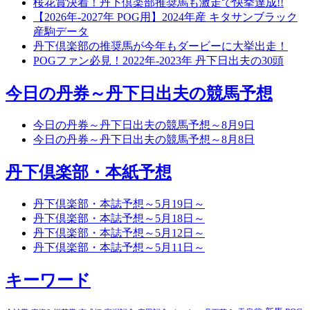
桜花賞決着！丹下倶楽部推奨馬も激走で快挙達成!!
【2026年-2027年 POG用】2024年産 キタサンブラック
産駒データ
丹下倶楽部の推奨馬が今年もダービーに大挙出走！
POGファン必見！2022年-2023年 丹下日出夫の30頭
今日の丹券～丹下日出夫の競馬予想
今日の丹券～丹下日出夫の競馬予想～8月9日
今日の丹券～丹下日出夫の競馬予想～8月8日
丹下倶楽部・本紙予想
丹下倶楽部・本誌予想～5月19日～
丹下倶楽部・本誌予想～5月18日～
丹下倶楽部・本誌予想～5月12日～
丹下倶楽部・本誌予想～5月11日～
キーワード