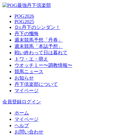
POG2026
POG2025
Ｄr.丹下のシンダン！
丹下の懺悔
週末競馬予想「丹券」
週末競馬「本誌予想」
戦い終わって日は暮れて
トワ・エ・萌え
ウオッチミー〜調教情報〜
競馬ニュース
お知らせ
丹下倶楽部について
マイページ
会員登録
ログイン
ホーム
マイページ
ヘルプ
お問い合わせ