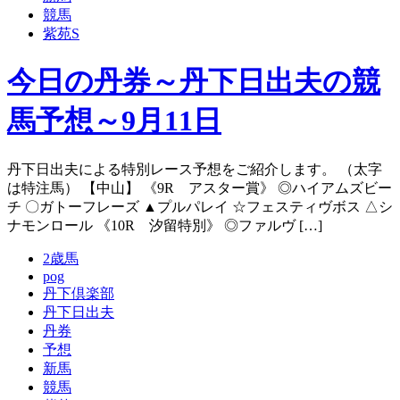
競馬
紫苑S
今日の丹券～丹下日出夫の競
馬予想～9月11日
丹下日出夫による特別レース予想をご紹介します。 （太字
は特注馬） 【中山】 《9R アスター賞》 ◎ハイアムズビー
チ 〇ガトーフレーズ ▲プルパレイ ☆フェスティヴボス △シ
ナモンロール 《10R 汐留特別》 ◎ファルヴ […]
2歳馬
pog
丹下倶楽部
丹下日出夫
丹券
予想
新馬
競馬