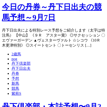
今日の丹券～丹下日出夫の競
馬予想～9月7日
丹下日出夫による特別レース予想をご紹介します（太字は特
注馬） 【中山】 《９Ｒ アスター賞》 ◎サクセッション 〇
エヴァーガーデン ▲ヴェスターヴァルト ☆シコウ 《10Ｒ
木更津特別》 ◎スイートセント 〇トーセンリス […]
2歳馬
pog
丹下倶楽部
丹下日出夫
丹券
予想
新馬
競馬
紫苑S
丹下倶楽部・本誌予想〜9月2