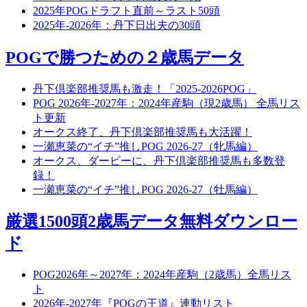
2025年POGドラフト直前～ラスト50頭
2025年-2026年：丹下日出夫の30頭
POGで勝つための２歳馬データ
丹下倶楽部推奨馬も激走！「2025-2026POG」
POG 2026年-2027年：2024年産駒（現2歳馬） 全馬リス
ト更新
オークス終了、丹下倶楽部推奨馬も大活躍！
一瀬恵菜の“イチ”推しPOG 2026-27（牝馬編）
オークス、ダービーに、丹下倶楽部推奨馬も多数登
録！
一瀬恵菜の“イチ”推しPOG 2026-27（牡馬編）
厳選1500頭2歳馬データ無料ダウンロー
ド
POG2026年～2027年：2024年産駒（2歳馬）全馬リス
ト
2026年-2027年『POGの王道』連動リスト