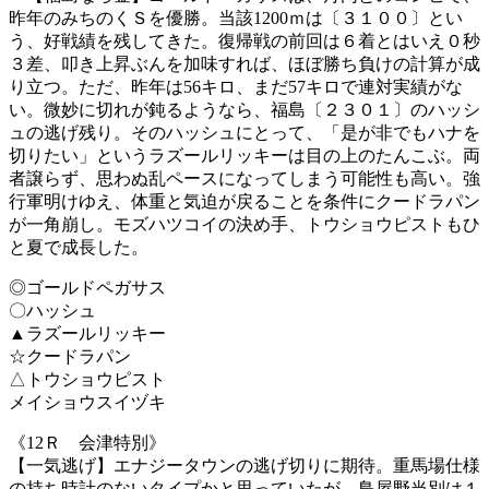
昨年のみちのくＳを優勝。当該1200ｍは〔３１００〕とい
う、好戦績を残してきた。復帰戦の前回は６着とはいえ０秒
３差、叩き上昇ぶんを加味すれば、ほぼ勝ち負けの計算が成
り立つ。ただ、昨年は56キロ、まだ57キロで連対実績がな
い。微妙に切れが鈍るようなら、福島〔２３０１〕のハッシ
ュの逃げ残り。そのハッシュにとって、「是が非でもハナを
切りたい」というラズールリッキーは目の上のたんこぶ。両
者譲らず、思わぬ乱ペースになってしまう可能性も高い。強
行軍明けゆえ、体重と気迫が戻ることを条件にクードラパン
が一角崩し。モズハツコイの決め手、トウショウピストもひ
と夏で成長した。
◎ゴールドペガサス
〇ハッシュ
▲ラズールリッキー
☆クードラパン
△トウショウピスト
メイショウスイヅキ
《12Ｒ 会津特別》
【一気逃げ】エナジータウンの逃げ切りに期待。重馬場仕様
の持ち時計のないタイプかと思っていたが、鳥屋野当別は１