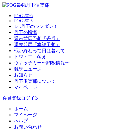
POG2026
POG2025
Ｄr.丹下のシンダン！
丹下の懺悔
週末競馬予想「丹券」
週末競馬「本誌予想」
戦い終わって日は暮れて
トワ・エ・萌え
ウオッチミー〜調教情報〜
競馬ニュース
お知らせ
丹下倶楽部について
マイページ
会員登録
ログイン
ホーム
マイページ
ヘルプ
お問い合わせ