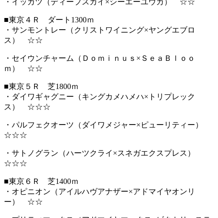
・イッカツ（ディープスカイ×シーエーユウカ） ☆☆
■東京４Ｒ ダート1300ｍ
・サンモントレー（クリストワイニング×ヤングエブロ
ス） ☆☆
・セイウンチャーム（Ｄｏｍｉｎｕｓ×ＳｅａＢｌｏｏ
ｍ） ☆☆
■東京５Ｒ 芝1800ｍ
・ダイワギャグニー（キングカメハメハ×トリプレック
ス） ☆☆☆
・パルフェクオーツ（ダイワメジャー×ピューリティー）
☆☆☆
・サトノグラン（ハーツクライ×スネガエクスプレス）
☆☆☆
■東京６Ｒ 芝1400ｍ
・オピニオン（アイルハヴアナザー×アドマイヤオンリ
ー） ☆☆