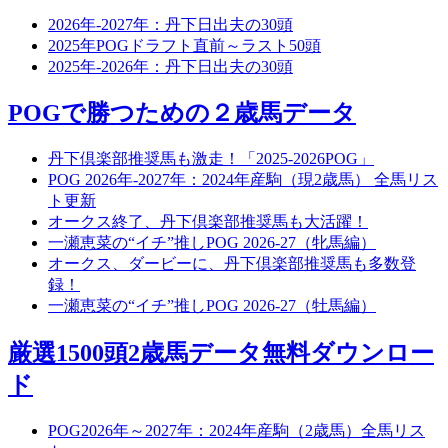
2026年-2027年：丹下日出夫の30頭
2025年POGドラフト直前～ラスト50頭
2025年-2026年：丹下日出夫の30頭
POGで勝つための２歳馬データ
丹下倶楽部推奨馬も激走！「2025-2026POG」
POG 2026年-2027年：2024年産駒（現2歳馬） 全馬リス
ト更新
オークス終了、丹下倶楽部推奨馬も大活躍！
一瀬恵菜の“イチ”推しPOG 2026-27（牝馬編）
オークス、ダービーに、丹下倶楽部推奨馬も多数登
録！
一瀬恵菜の“イチ”推しPOG 2026-27（牡馬編）
厳選1500頭2歳馬データ無料ダウンロー
ド
POG2026年～2027年：2024年産駒（2歳馬）全馬リス