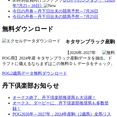
Ｄr.丹下のシンダン！《2026
年7月25～26日》
今日の丹券～丹下日出夫の競馬予想～7月26日
今日の丹券～丹下日出夫の競馬予想～7月25日
無料ダウンロード
キタサンブラック産駒
【2026年-2027年
POG用】2024年産 キタサンブラック産駒データを抽出。ド
ラフトに備えるならまずはこの無料ＤＬデータをチェック。
POG2歳馬データ無料ダウンロード
丹下倶楽部お知らせ
オークス終了、丹下倶楽部推奨馬も大活躍！
オークス、ダービーに、丹下倶楽部推奨馬も多数登
録！
POG2026年～2027年：2024年産駒（2歳馬）全馬リス