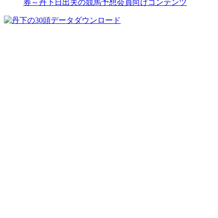
券～丹下日出夫の競馬予想
会員向けコンテンツ