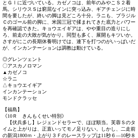
とＧⅠに近づいている。カゼノコは、前年のみやこＳ２着
馬。シリウスＳは窮屈なインに突っ込み、ギアチェンジに時
間を要したが、終いの脚は見どころ十分。ラニも、ブラジル
Ｃのゴール前の脚に、米国三冠で揉まれてきた底力とパワー
を再確認できた。キョウエイギアは、やや重目の造りにし
ろ、前走の大敗が気がかり。同型も多く、展開もキツいか。
さすがにこの長期休養明けでは、連下を打つのがいっぱいだ
が、インカンテーションは調教は動けている。
◎グレンツェント
〇アスカノロマン
▲カゼノコ
☆ラニ
△キョウエイギア
インカンテーション
モンドクラッセ
【福島】
《10Ｒ きんもくせい特別》
【伏兵多し】レジェンドセラーで、ほぼ順当。芙蓉Ｓのタ
イムと上がりは、正直いってモノ足りない。しかし、二走前
の新潟1800ｍ・上がり３Ｆのレースラップは11秒６―10秒８