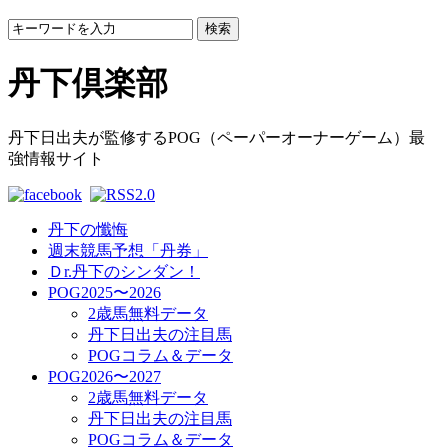
検索
丹下倶楽部
丹下日出夫が監修するPOG（ペーパーオーナーゲーム）最
強情報サイト
丹下の懺悔
週末競馬予想「丹券」
Ｄr.丹下のシンダン！
POG2025〜2026
2歳馬無料データ
丹下日出夫の注目馬
POGコラム＆データ
POG2026〜2027
2歳馬無料データ
丹下日出夫の注目馬
POGコラム＆データ