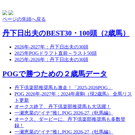
ページの先頭へ戻る
丹下日出夫のBEST30・100頭（2歳馬）
2026年-2027年：丹下日出夫の30頭
2025年POGドラフト直前～ラスト50頭
2025年-2026年：丹下日出夫の30頭
POGで勝つための２歳馬データ
丹下倶楽部推奨馬も激走！「2025-2026POG」
POG 2026年-2027年：2024年産駒（現2歳馬） 全馬リス
ト更新
オークス終了、丹下倶楽部推奨馬も大活躍！
一瀬恵菜の“イチ”推しPOG 2026-27（牝馬編）
オークス、ダービーに、丹下倶楽部推奨馬も多数登
録！
一瀬恵菜の“イチ”推しPOG 2026-27（牡馬編）